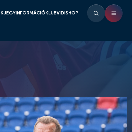
OK
JEGYINFORMÁCIÓ
KLUB
VIDISHOP
BÉRLETINFORMÁCIÓK
KLUBINFORMÁCIÓK
JEGYINFORMÁCIÓK
PARTNEREK ÉS
TÁMOGATÓK
LOUNGE
KLUBTÖRTÉNET
KLUBKÁRTYA
KEZDŐRÚGÁS
RVÁR