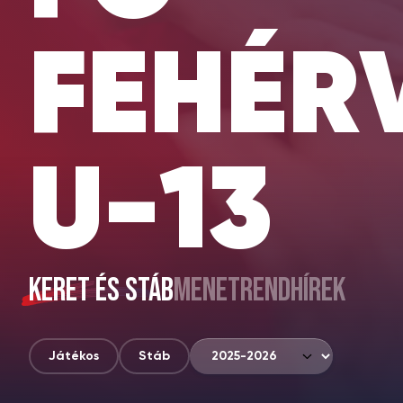
FEHÉR
U-13
KERET ÉS STÁB
MENETREND
HÍREK
Játékos
Stáb