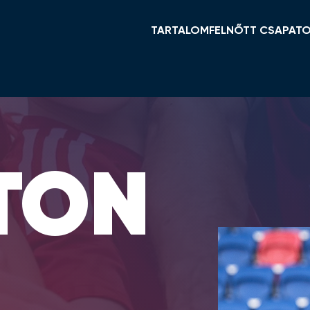
TARTALOM
FELNŐTT CSAPAT
HÍREK
KERET ÉS STÁB
VIDI TV
TABELLA
GALÉRIÁK
MENETREND
ÖSSZEFOGLALÓK
HÍREK
TON
VIDEOTON FC FEHÉ
NŐI NB I