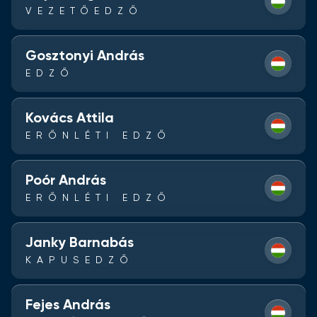
VEZETŐEDZŐ
Gosztonyi András
EDZŐ
Kovács Attila
ERŐNLÉTI EDZŐ
Poór András
ERŐNLÉTI EDZŐ
Janky Barnabás
KAPUSEDZŐ
Fejes András