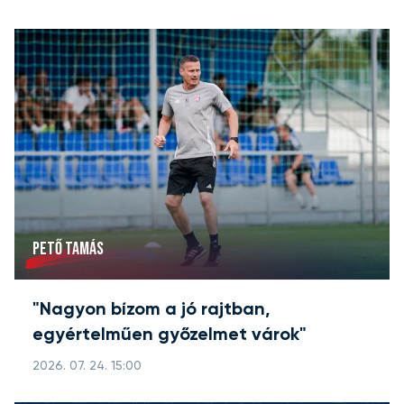
PETŐ TAMÁS
"Nagyon bízom a jó rajtban,
egyértelműen győzelmet várok"
2026. 07. 24. 15:00