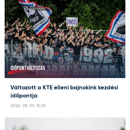
IDŐPONTVÁLTOZÁS
Változott a KTE elleni bajnokink kezdési
időpontja
2026. 08. 03. 15:30