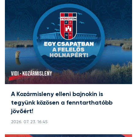
VIDI - KOZÁRMISLENY
A Kozármisleny elleni bajnokin is
tegyünk közösen a fenntarthatóbb
jövőért!
2026. 07. 23. 16:45