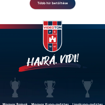
Több hír betöltése
HAJRÁ, VIDI!
Magyar Bajnok
Magyar Kupa-győztes
Ligakupa-győztes