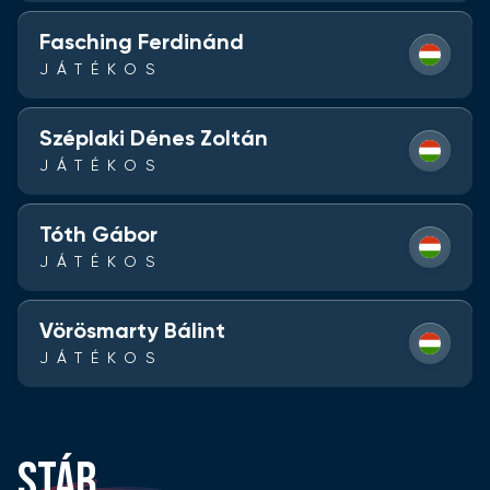
Fasching Ferdinánd
JÁTÉKOS
Széplaki Dénes Zoltán
JÁTÉKOS
Tóth Gábor
JÁTÉKOS
Vörösmarty Bálint
JÁTÉKOS
STÁB