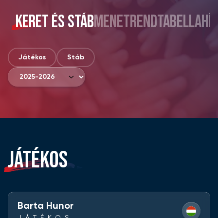
KERET ÉS STÁB
MENETREND
TABELLA
HÍ
Játékos
Stáb
JÁTÉKOS
Barta Hunor