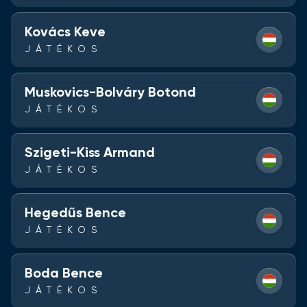
Kovács Keve
JÁTÉKOS
Muskovics-Bolváry Botond
JÁTÉKOS
Szigeti-Kiss Armand
JÁTÉKOS
Hegedűs Bence
JÁTÉKOS
Boda Bence
JÁTÉKOS