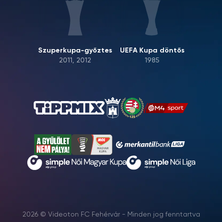
Szuperkupa-győztes
UEFA Kupa döntős
2011, 2012
1985
2026 © Videoton FC Fehérvár - Minden jog fenntartva