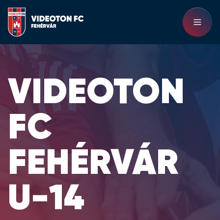
VIDEOTON
FC
FEHÉRVÁR
U-14