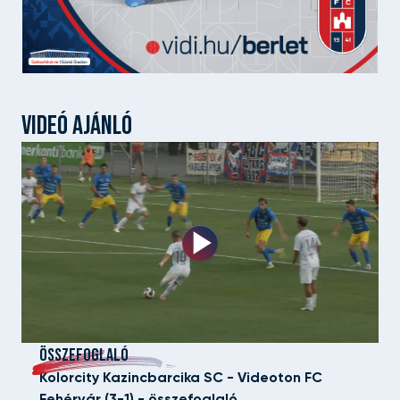
VIDEÓ AJÁNLÓ
ÖSSZEFOGLALÓ
Kolorcity Kazincbarcika SC - Videoton FC