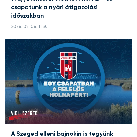
csapatunk a nyári átigazolási
időszakban
2026. 08. 06. 11:30
VIDI - SZEGED
A Szeged elleni bajnokin is tegyünk