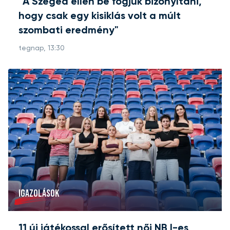
"A Szeged ellen be fogjuk bizonyítani,
hogy csak egy kisiklás volt a múlt
szombati eredmény"
tegnap, 13:30
IGAZOLÁSOK
11 új játékossal erősített női NB I-es