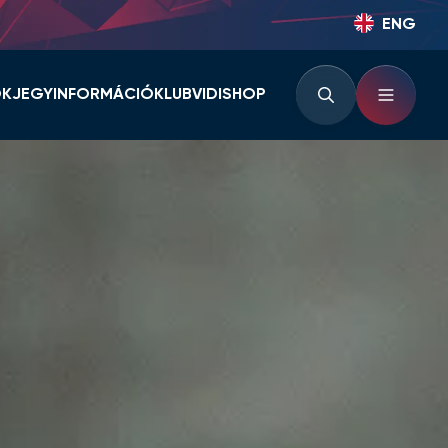
ENG
OK
JEGYINFORMÁCIÓ
KLUB
VIDISHOP
BÉRLETINFORMÁCIÓK
KLUBINFORMÁCIÓK
JEGYINFORMÁCIÓK
PARTNEREK ÉS
TÁMOGATÓK
LOUNGE
KLUBTÖRTÉNET
KLUBKÁRTYA
KEZDŐRÚGÁS
RVÁR