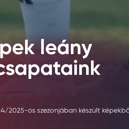
épek leány
csapataink
024/2025-ös szezonjában készült képekbő