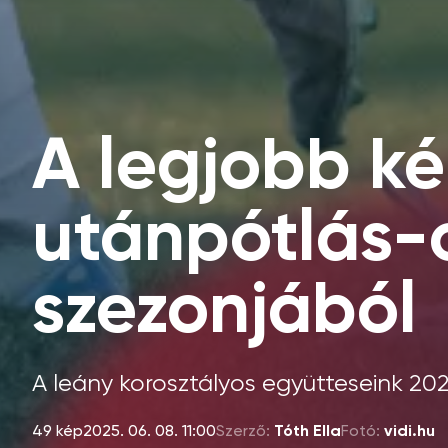
A legjobb k
utánpótlás-
szezonjából
A leány korosztályos együtteseink 2
49 kép
2025. 06. 08. 11:00
Szerző:
Tóth Ella
Fotó:
vidi.hu