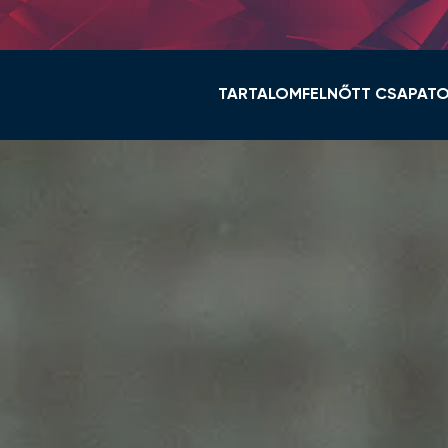
TARTALOM
FELNŐTT CSAPAT
HÍREK
KERET ÉS STÁB
VIDI TV
TABELLA
GALÉRIÁK
MENETREND
ÖSSZEFOGLALÓK
HÍREK
VIDEOTON FC FEHÉ
NŐI NB I