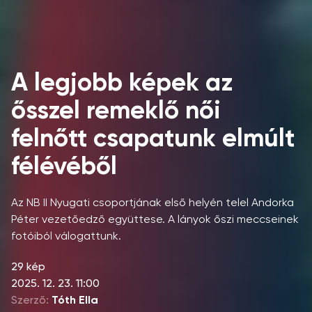
A legjobb képek az
ősszel remeklő női
felnőtt csapatunk elmúlt
félévéből
Az NB II Nyugati csoportjának első helyén telel Andorka
Péter vezetőedző együttese. A lányok őszi meccseinek
fotóiból válogattunk.
29 kép
2025. 12. 23. 11:00
Szerző:
Tóth Ella