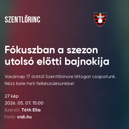
SZENTLŐRINC
Fókuszban a szezon
utolsó előtti bajnokija
Vasárnap 17 órától Szentlőrincre látogat csapatunk.
Nézz bele heti felkészülésünkbe!
27 kép
2026. 05. 07. 15:00
Szerző:
Tóth Ella
Fotó:
vidi.hu