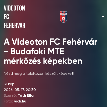
VIDEOTON
FC
-
FEHÉRVÁR
A Videoton FC Fehérvár
- Budafoki MTE
mérkőzés képekben
Nézd meg a találkozón készült képeket!
31 kép
2026. 05. 17. 20:30
Szerző:
Tóth Ella
Fotó:
vidi.hu