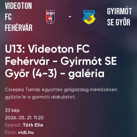
VIDEOTON
GYIRMÓT
FC
-
SE GYŐR
FEHÉRVÁR
U13: Videoton FC
Fehérvár - Gyirmót SE
Győr (4-3) - galéria
Csrepka Tamás együttes gólgazdag mérkőzésen
győzte le a gyirmóti alakulatot.
33 kép
2026. 05. 21. 11:20
Szerző:
Tóth Ella
Fotó:
vidi.hu