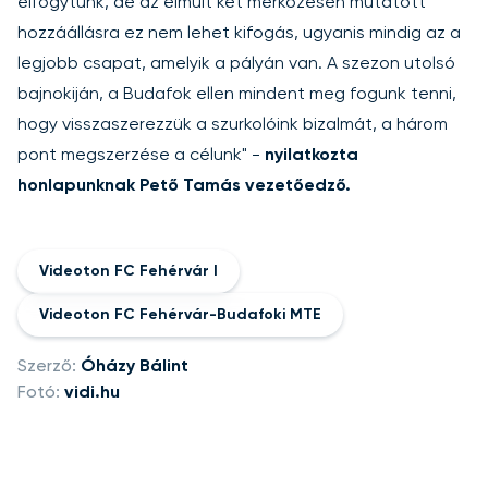
elfogytunk, de az elmúlt két mérkőzésen mutatott
hozzáállásra ez nem lehet kifogás, ugyanis mindig az a
legjobb csapat, amelyik a pályán van. A szezon utolsó
bajnokiján, a Budafok ellen mindent meg fogunk tenni,
hogy visszaszerezzük a szurkolóink bizalmát, a három
pont megszerzése a célunk" -
nyilatkozta
honlapunknak Pető Tamás vezetőedző.
Videoton FC Fehérvár I
Videoton FC Fehérvár-Budafoki MTE
Szerző:
Óházy Bálint
Fotó:
vidi.hu