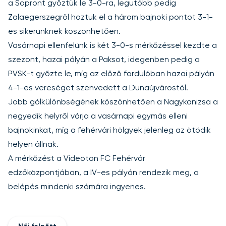
a Sopront győztük le 3-0-ra, legutóbb pedig
Zalaegerszegről hoztuk el a három bajnoki pontot 3-1-
es sikerünknek köszönhetően.
Vasárnapi ellenfelünk is két 3-0-s mérkőzéssel kezdte a
szezont, hazai pályán a Paksot, idegenben pedig a
PVSK-t győzte le, míg az előző fordulóban hazai pályán
4-1-es vereséget szenvedett a Dunaújvárostól.
Jobb gólkülönbségének köszönhetően a Nagykanizsa a
negyedik helyről várja a vasárnapi egymás elleni
bajnokinkat, míg a fehérvári hölgyek jelenleg az ötödik
helyen állnak.
A mérkőzést a Videoton FC Fehérvár
edzőközpontjában, a IV-es pályán rendezik meg, a
belépés mindenki számára ingyenes.