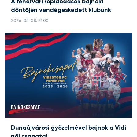
A fehérvári röplabdások bajnoki
döntőjén vendégeskedett klubunk
2026. 05. 08. 21:00
BAJNOKCSAPAT
Dunaújvárosi győzelmével bajnok a Vidi
női csapata!