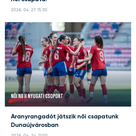
2026. 04. 27. 15:30
NŐI NB II NYUGATI CSOPORT
Aranyrangadót játszik női csapatunk
Dunaújvárosban
2026. 04. 24. 11:00