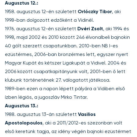
Augusztus 12.:
1958. augusztus 12-én született
Orlóczky Tibor
, aki
1998-ban dolgozott edzőként a Vidinél.
1976. augusztus 12-én született
Dvéri Zsolt
, aki 1994 és
1998, majd 2002 és 2010 között 246 élvonalbeli bajnokin
40 gólt szerzett csapatunkban. 2010-ben NB I-es
ezüstérmes, 2006-ban bronzérmes lett, egyszer nyert
Magyar Kupát és kétszer Ligakupát a Vidivel. 2004 és
2006 között csapatkapitányunk volt, 2001-ben ő lett
klubunk történetének 27. válogatott játékosa.
1989-ben ezen a napon lépett pályára a Vidiben első
ízben légiós, a jugoszláv Mirko Tintar.
Augusztus 13.:
1988. augusztus 13-án született
Vasilios
Apostolopoulos
, aki a 2011/2012-es szezonban volt
első keretünk tagja, az idény végén bajnoki ezüstérmet