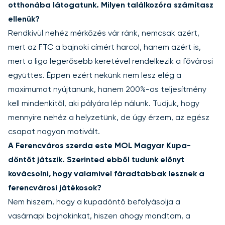
otthonába látogatunk. Milyen találkozóra számítasz
ellenük?
Rendkívül nehéz mérkőzés vár ránk, nemcsak azért,
mert az FTC a bajnoki címért harcol, hanem azért is,
mert a liga legerősebb keretével rendelkezik a fővárosi
együttes. Éppen ezért nekünk nem lesz elég a
maximumot nyújtanunk, hanem 200%-os teljesítmény
kell mindenkitől, aki pályára lép nálunk. Tudjuk, hogy
mennyire nehéz a helyzetünk, de úgy érzem, az egész
csapat nagyon motivált.
A Ferencváros szerda este MOL Magyar Kupa-
döntőt játszik. Szerinted ebből tudunk előnyt
kovácsolni, hogy valamivel fáradtabbak lesznek a
ferencvárosi játékosok?
Nem hiszem, hogy a kupadöntő befolyásolja a
vasárnapi bajnokinkat, hiszen ahogy mondtam, a