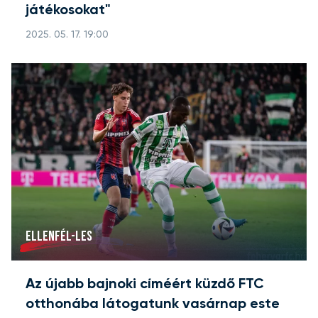
játékosokat"
2025. 05. 17. 19:00
ELLENFÉL-LES
Az újabb bajnoki címéért küzdő FTC
otthonába látogatunk vasárnap este