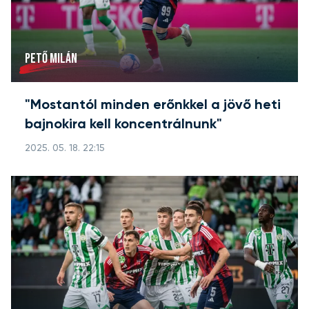
PETŐ MILÁN
"Mostantól minden erőnkkel a jövő heti
bajnokira kell koncentrálnunk"
2025. 05. 18. 22:15