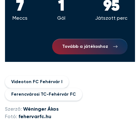
7
1
95
Meccs
Gól
Játszott perc
Tovább a játékoshoz
Videoton FC Fehérvár I
Ferencvárosi TC-Fehérvár FC
Szerző:
Wéninger Ákos
Fotó:
fehervarfc.hu