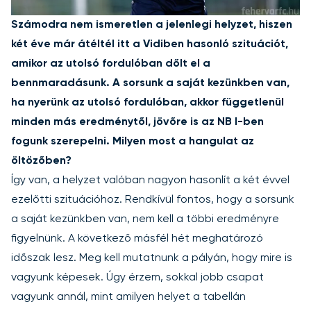
Számodra nem ismeretlen a jelenlegi helyzet, hiszen
két éve már átéltél itt a Vidiben hasonló szituációt,
amikor az utolsó fordulóban dőlt el a
bennmaradásunk. A sorsunk a saját kezünkben van,
ha nyerünk az utolsó fordulóban, akkor függetlenül
minden más eredménytől, jövőre is az NB I-ben
fogunk szerepelni. Milyen most a hangulat az
öltözőben?
Így van, a helyzet valóban nagyon hasonlít a két évvel
ezelőtti szituációhoz. Rendkívül fontos, hogy a sorsunk
a saját kezünkben van, nem kell a többi eredményre
figyelnünk. A következő másfél hét meghatározó
időszak lesz. Meg kell mutatnunk a pályán, hogy mire is
vagyunk képesek. Úgy érzem, sokkal jobb csapat
vagyunk annál, mint amilyen helyet a tabellán