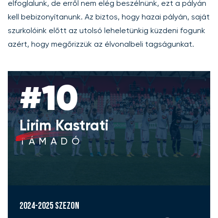
elfoglalunk, de erről nem elég beszélnünk, ezt a pályán
kell bebizonyítanunk. Az biztos, hogy hazai pályán, saját
szurkolóink előtt az utolsó leheletünkig küzdeni fogunk
azért, hogy megőrizzük az élvonalbeli tagságunkat.
#10
Lirim Kastrati
TÁMADÓ
2024-2025 szezon