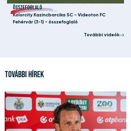
ÖSSZEFOGLALÓ
Kolorcity Kazincbarcika SC - Videoton FC
Fehérvár (3-1) - összefoglaló
További videók
TOVÁBBI HÍREK