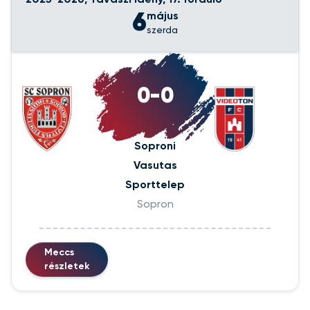
6
május
szerda
0-0
Soproni
Vasutas
Sporttelep
Sopron
Meccs
részletek