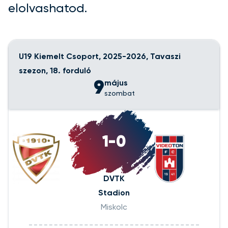
elolvashatod.
U19 Kiemelt Csoport, 2025-2026, Tavaszi
szezon, 18. forduló
9
május
szombat
1-0
DVTK
Stadion
Miskolc