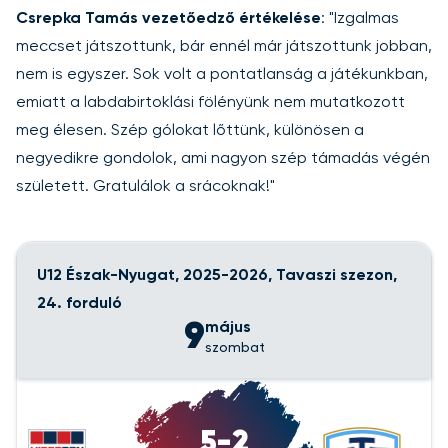
Csrepka Tamás vezetőedző értékelése
: "Izgalmas
meccset játszottunk, bár ennél már játszottunk jobban,
nem is egyszer. Sok volt a pontatlanság a játékunkban,
emiatt a labdabirtoklási fölényünk nem mutatkozott
meg élesen. Szép gólokat lőttünk, különösen a
negyedikre gondolok, ami nagyon szép támadás végén
született. Gratulálok a srácoknak!"
U12 Észak-Nyugat, 2025-2026, Tavaszi szezon,
24. forduló
9
május
szombat
5-2