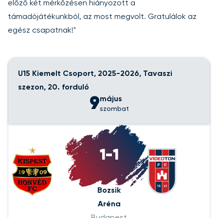
előző két mérkőzésen hiányozott a
támadójátékunkból, az most megvolt. Gratulálok az
egész csapatnak!"
U15 Kiemelt Csoport, 2025-2026, Tavaszi
szezon, 20. forduló
9
május
szombat
1-1
Bozsik
Aréna
Budapest