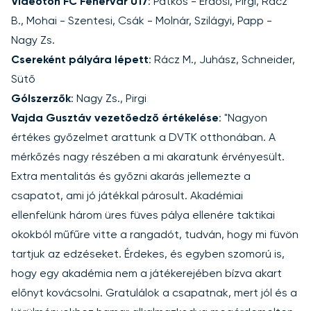
Videoton FC Fehérvár U17
: Patkós - Erdősi, Pirgi, Rácz
B., Mohai - Szentesi, Csák - Molnár, Szilágyi, Papp -
Nagy Zs.
Csereként pályára lépett
: Rácz M., Juhász, Schneider,
Sütő
Gólszerzők
: Nagy Zs., Pirgi
Vajda Gusztáv vezetőedző értékelése
: "Nagyon
értékes győzelmet arattunk a DVTK otthonában. A
mérkőzés nagy részében a mi akaratunk érvényesült.
Extra mentalitás és győzni akarás jellemezte a
csapatot, ami jó játékkal párosult. Akadémiai
ellenfelünk három üres füves pálya ellenére taktikai
okokból műfűre vitte a rangadót, tudván, hogy mi füvön
tartjuk az edzéseket. Érdekes, és egyben szomorú is,
hogy egy akadémia nem a játékerejében bízva akart
előnyt kovácsolni. Gratulálok a csapatnak, mert jól és a