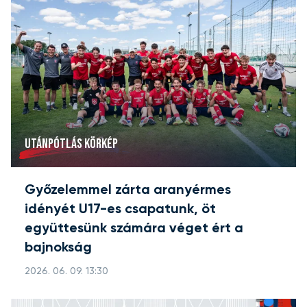
UTÁNPÓTLÁS KÖRKÉP
Győzelemmel zárta aranyérmes
idényét U17-es csapatunk, öt
együttesünk számára véget ért a
bajnokság
2026. 06. 09. 13:30