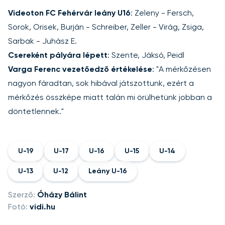
Videoton FC Fehérvár leány U16
: Zeleny - Fersch,
Sorok, Orisek, Burján - Schreiber, Zeller - Virág, Zsiga,
Sarbak - Juhász E.
Csereként pályára lépett
: Szente, Jáksó, Peidl
Varga Ferenc vezetőedző értékelése
: "A mérkőzésen
nagyon fáradtan, sok hibával játszottunk, ezért a
mérkőzés összképe miatt talán mi örülhetünk jobban a
döntetlennek."
U-19
U-17
U-16
U-15
U-14
U-13
U-12
Leány U-16
Szerző:
Óházy Bálint
Fotó:
vidi.hu