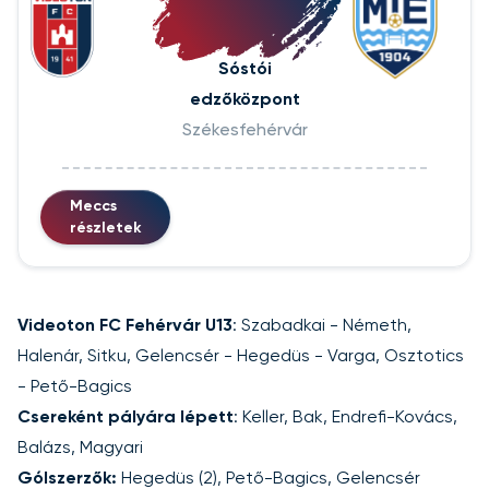
Sóstói
edzőközpont
Székesfehérvár
Meccs
részletek
Videoton FC Fehérvár U13
: Szabadkai - Németh,
Halenár, Sitku, Gelencsér - Hegedüs - Varga, Osztotics
- Pető-Bagics
Csereként pályára lépett
: Keller, Bak, Endrefi-Kovács,
Balázs, Magyari
Gólszerzők:
Hegedüs (2), Pető-Bagics, Gelencsér