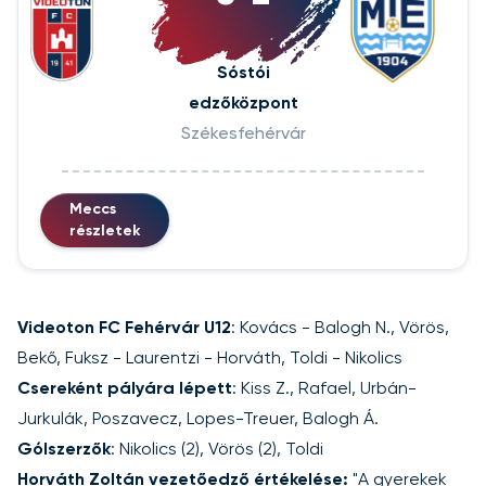
Sóstói
edzőközpont
Székesfehérvár
Meccs
részletek
Videoton FC Fehérvár U12
: Kovács - Balogh N., Vörös,
Bekő, Fuksz - Laurentzi - Horváth, Toldi - Nikolics
Csereként pályára lépett
: Kiss Z., Rafael, Urbán-
Jurkulák, Poszavecz, Lopes-Treuer, Balogh Á.
Gólszerzők
: Nikolics (2), Vörös (2), Toldi
Horváth Zoltán vezetőedző értékelése:
"A gyerekek