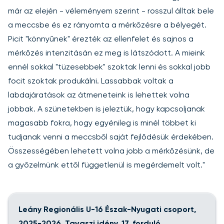
már az elején - véleményem szerint - rosszul álltak bele
a meccsbe és ez rányomta a mérkőzésre a bélyegét.
Picit "könnyűnek" érezték az ellenfelet és sajnos a
mérkőzés intenzitásán ez meg is látszódott. A mieink
ennél sokkal "tüzesebbek" szoktak lenni és sokkal jobb
focit szoktak produkálni. Lassabbak voltak a
labdajáratások az átmeneteink is lehettek volna
jobbak. A szünetekben is jeleztük, hogy kapcsoljanak
magasabb fokra, hogy egyénileg is minél többet ki
tudjanak venni a meccsből saját fejlődésük érdekében.
Összességében lehetett volna jobb a mérkőzésünk, de
a győzelmünk ettől függetlenül is megérdemelt volt."
Leány Regionális U-16 Észak-Nyugati csoport,
2025-2026, Tavaszi idény, 17. forduló