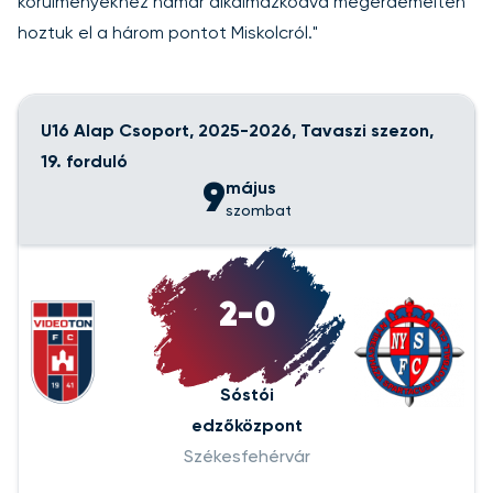
körülményekhez hamar alkalmazkodva megérdemelten
hoztuk el a három pontot Miskolcról."
U16 Alap Csoport, 2025-2026, Tavaszi szezon,
19. forduló
9
május
szombat
2-0
Sóstói
edzőközpont
Székesfehérvár