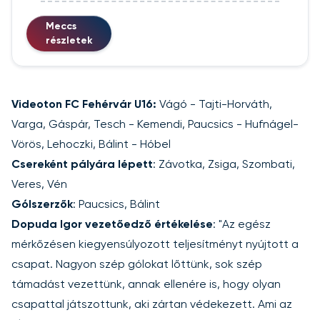
Meccs
részletek
Videoton FC Fehérvár U16:
Vágó - Tajti-Horváth,
Varga, Gáspár, Tesch - Kemendi, Paucsics - Hufnágel-
Vörös, Lehoczki, Bálint - Hóbel
Csereként pályára lépett
: Závotka, Zsiga, Szombati,
Veres, Vén
Gólszerzők
: Paucsics, Bálint
Dopuda Igor vezetőedző értékelése
: "Az egész
mérkőzésen kiegyensúlyozott teljesítményt nyújtott a
csapat. Nagyon szép gólokat lőttünk, sok szép
támadást vezettünk, annak ellenére is, hogy olyan
csapattal játszottunk, aki zártan védekezett. Ami az