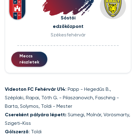
Sóstói
edzőközpont
Székesfehérvár
Meccs
részletek
Videoton FC Fehérvár U14
: Papp - Hegedűs B.,
Széplaki, Rapai, Tóth G. - Pilaszanovich, Fasching -
Barta, Solymos, Toldi - Mester
Csereként pályára lépett:
Sümegi, Molnár, Vörösmarty,
Szigeti-Kiss
Gólszerző
: Toldi