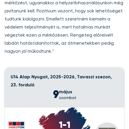
mérkőzést, ugyanakkor a helyzetkihasználásunkon még
javítanunk kell. Pozitívum viszont, hogy sok lehetőséget
tudtunk kidolgozni. Emellett szeretném kiemelni a
védelem teljesítményét is, mert hatalmas munkát
végeztek ezen a mérkőzésen. Rengeteg előreívelt
labdát hatástalanítottak, az átmenetekben pedig
nagyon jól működtünk."
U14 Alap Nyugat, 2025-2026, Tavaszi szezon,
23. forduló
9
május
szombat
1-1