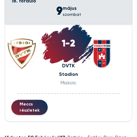
18. forduló
9
május
szombat
1-2
DVTK
Stadion
Miskolc
Meccs
részletek