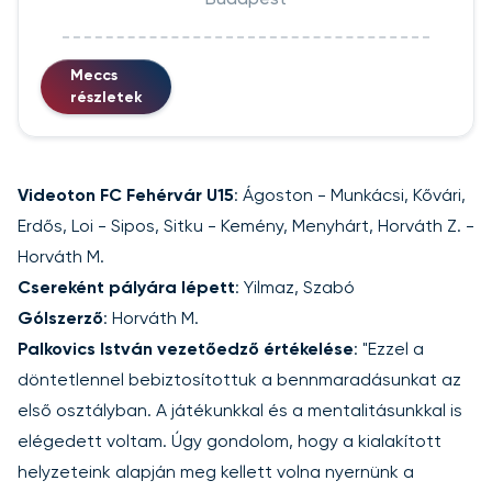
Meccs
részletek
Videoton FC Fehérvár U15
: Ágoston - Munkácsi, Kővári,
Erdős, Loi - Sipos, Sitku - Kemény, Menyhárt, Horváth Z. -
Horváth M.
Csereként pályára lépett
: Yilmaz, Szabó
Gólszerző
: Horváth M.
Palkovics István vezetőedző értékelése
: "Ezzel a
döntetlennel bebiztosítottuk a bennmaradásunkat az
első osztályban. A játékunkkal és a mentalitásunkkal is
elégedett voltam. Úgy gondolom, hogy a kialakított
helyzeteink alapján meg kellett volna nyernünk a