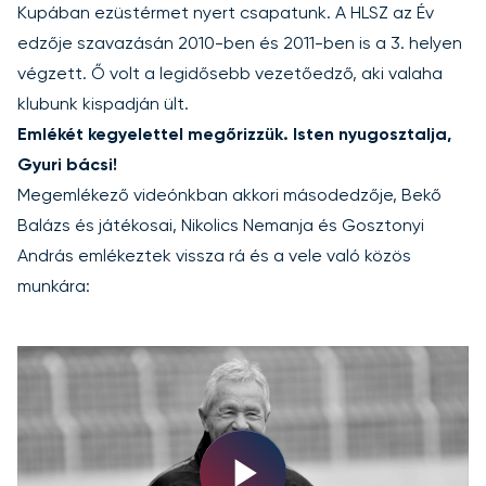
Kupában ezüstérmet nyert csapatunk. A HLSZ az Év
edzője szavazásán 2010-ben és 2011-ben is a 3. helyen
végzett. Ő volt a legidősebb vezetőedző, aki valaha
klubunk kispadján ült.
Emlékét kegyelettel megőrizzük. Isten nyugosztalja,
Gyuri bácsi!
Megemlékező videónkban akkori másodedzője, Bekő
Balázs és játékosai, Nikolics Nemanja és Gosztonyi
András emlékeztek vissza rá és a vele való közös
munkára: