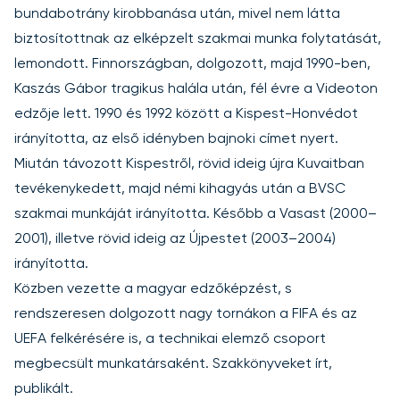
bundabotrány kirobbanása után, mivel nem látta
biztosítottnak az elképzelt szakmai munka folytatását,
lemondott. Finnországban, dolgozott, majd 1990-ben,
Kaszás Gábor tragikus halála után, fél évre a Videoton
edzője lett. 1990 és 1992 között a Kispest-Honvédot
irányította, az első idényben bajnoki címet nyert.
Miután távozott Kispestről, rövid ideig újra Kuvaitban
tevékenykedett, majd némi kihagyás után a BVSC
szakmai munkáját irányította. Később a Vasast (2000–
2001), illetve rövid ideig az Újpestet (2003–2004)
irányította.
Közben vezette a magyar edzőképzést, s
rendszeresen dolgozott nagy tornákon a FIFA és az
UEFA felkérésére is, a technikai elemző csoport
megbecsült munkatársaként. Szakkönyveket írt,
publikált.