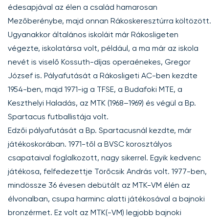
édesapjával az élen a család hamarosan
Mezőberénybe, majd onnan Rákoskeresztúrra költözött.
Ugyanakkor általános iskoláit már Rákosligeten
végezte, iskolatársa volt, például, a ma már az iskola
nevét is viselő Kossuth-díjas operaénekes, Gregor
József is. Pályafutását a Rákosligeti AC-ben kezdte
1954-ben, majd 1971-ig a TFSE, a Budafoki MTE, a
Keszthelyi Haladás, az MTK (1968–1969) és végül a Bp.
Spartacus futballistája volt.
Edzői pályafutását a Bp. Spartacusnál kezdte, már
játékoskorában. 1971-től a BVSC korosztályos
csapataival foglalkozott, nagy sikerrel. Egyik kedvenc
játékosa, felfedezettje Törőcsik András volt. 1977-ben,
mindössze 36 évesen debütált az MTK-VM élén az
élvonalban, csupa harminc alatti játékosával a bajnoki
bronzérmet. Ez volt az MTK(-VM) legjobb bajnoki