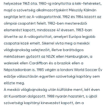
helyezése 1963 óta. 1980-ig irányította a kék-fehéreket,
majd a szövetség alkalmazottjaként Mészöly Kálmán
segítője lett az A-válogatottnál. 1982 és 1984 között az
olimpiai csapatért felelt. 1982-ben mesteredzői
elismerést kapott, mindössze 41 évesen. 1983-ban
átvette az A-válogatottat, amelyet Európa legjobb
csapatai közé emelt. Sikerrel vívta meg a mexikói
világbajnokság selejtezőit, illetve barátságos
mérkőzésen győzött az NSZK ellen Hamburgban, a
walesiek ellen Cardiffban és a brazilok ellen a
Népstadionban is. 1985 végén a londoni World Soccer Év
edzője választásán egyetlen szövetségi kapitány sem
előzte meg.
A mexikói világbajnokság után külföldre ment, két éven
át Kuvaitban dolgozott. 1988 nyarán hazatért, s újból
szövetségi kapitányi kinevezést kapott, ám a