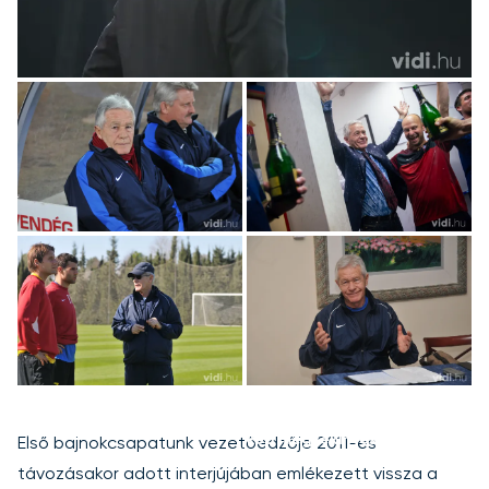
+10
kép megtekintése
Első bajnokcsapatunk vezetőedzője 2011-es
távozásakor adott interjújában emlékezett vissza a