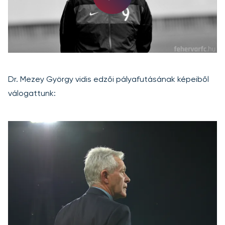
Play
Video
Dr. Mezey György vidis edzői pályafutásának képeiből
válogattunk: