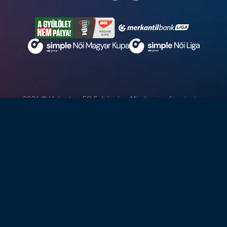
2026 © Videoton FC Fehérvár - Minden jog fenntartva
Adatvédelem
Jogi nyilatkozat
Médiaakkreditálás
Impresszum
TAO