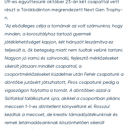
U9-es együttesünk október 23-án két csapattal vett
részt a Törökbálinton megrendezett Next Gen Trophy-
n.
"Az elsődleges célja a tornának az volt számunkra, hogy
minden, a korosztályhoz tartozó gyermek
játéklehetőséget kapjon, két hiányzót leszámítva ez
teljesült is, ők betegség miatt nem tudtak velünk tartani.
Nagyon jó iramú és színvonalú, fejlesztő mérkőzéseket
sikerült játszani mindkét csapattal, a
csoportmérkőzéseket küzdelmei után Fehér csapatunk a
döntőbe jutásért játszhatott, Piros csapatunk pedig a
vigaszágon folytatta a tornát. A döntőben azzal a
Siófokkal találkoztunk újra, akikkel a csoportban pikáns
meccsen 1-1-es döntetlent könyveltünk el. Rosszul
kezdtük a meccset, de kreatív támadójátékunknak és
remek letámadásainknak köszönhetően sikerült