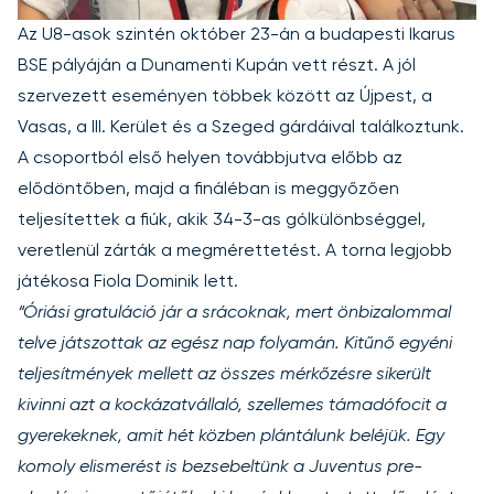
Az U8-asok szintén október 23-án a budapesti Ikarus
BSE pályáján a Dunamenti Kupán vett részt. A jól
szervezett eseményen többek között az Újpest, a
Vasas, a III. Kerület és a Szeged gárdáival találkoztunk.
A csoportból első helyen továbbjutva előbb az
elődöntőben, majd a fináléban is meggyőzően
teljesítettek a fiúk, akik 34-3-as gólkülönbséggel,
veretlenül zárták a megmérettetést. A torna legjobb
játékosa Fiola Dominik lett.
“Óriási gratuláció jár a srácoknak, mert önbizalommal
telve játszottak az egész nap folyamán. Kitűnő egyéni
teljesítmények mellett az összes mérkőzésre sikerült
kivinni azt a kockázatvállaló, szellemes támadófocit a
gyerekeknek, amit hét közben plántálunk beléjük. Egy
komoly elismerést is bezsebeltünk a Juventus pre-