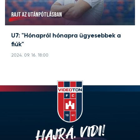
RAJT AZ UTÁNPÓTLÁSBAN
U7: "Hónapról hónapra ügyesebbek a
fiúk"
2024. 09. 16. 18:00
HAJRÁ, VIDI!