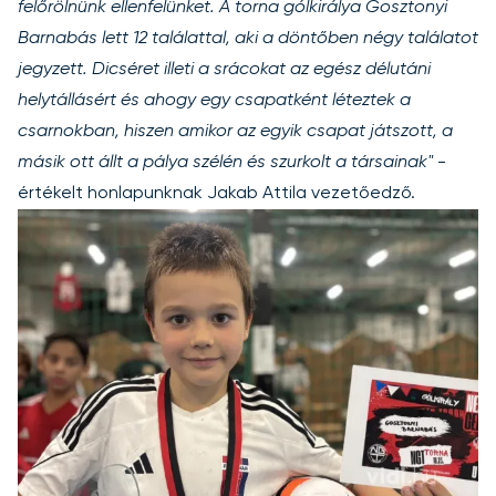
felőrölnünk ellenfelünket. A torna gólkirálya Gosztonyi
Barnabás lett 12 találattal, aki a döntőben négy találatot
jegyzett. Dicséret illeti a srácokat az egész délutáni
helytállásért és ahogy egy csapatként léteztek a
csarnokban, hiszen amikor az egyik csapat játszott, a
másik ott állt a pálya szélén és szurkolt a társainak"
-
értékelt honlapunknak Jakab Attila vezetőedző.