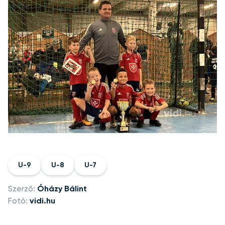
U-9
U-8
U-7
Szerző:
Óházy Bálint
Fotó:
vidi.hu