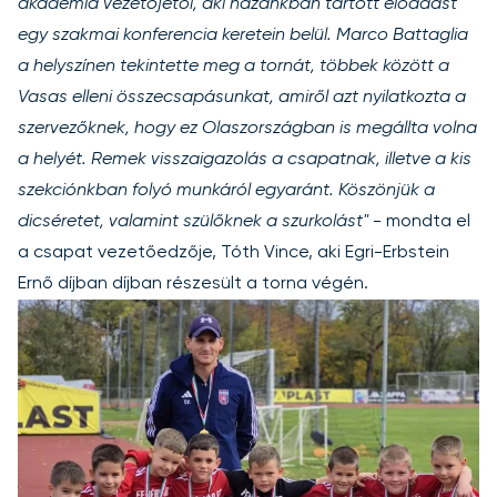
akadémia vezetőjétől, aki hazánkban tartott előadást
egy szakmai konferencia keretein belül. Marco Battaglia
a helyszínen tekintette meg a tornát, többek között a
Vasas elleni összecsapásunkat, amiről azt nyilatkozta a
szervezőknek, hogy ez Olaszországban is megállta volna
a helyét. Remek visszaigazolás a csapatnak, illetve a kis
szekciónkban folyó munkáról egyaránt. Köszönjük a
dicséretet, valamint szülőknek a szurkolást"
- mondta el
a csapat vezetőedzője, Tóth Vince, aki Egri-Erbstein
Ernő díjban díjban részesült a torna végén.