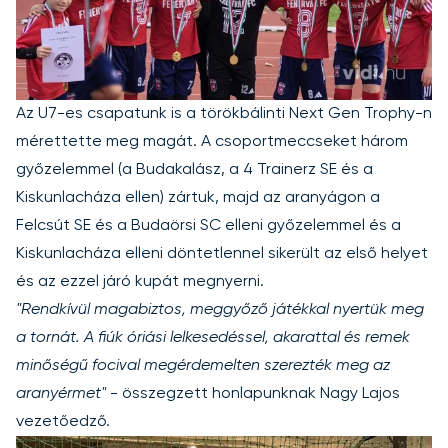
Az U7-es csapatunk is a törökbálinti Next Gen Trophy-n
mérettette meg magát. A csoportmeccseket három
győzelemmel (a Budakalász, a 4 Trainerz SE és a
Kiskunlacháza ellen) zártuk, majd az aranyágon a
Felcsút SE és a Budaörsi SC elleni győzelemmel és a
Kiskunlacháza elleni döntetlennel sikerült az első helyet
és az ezzel járó kupát megnyerni.
"Rendkívül magabiztos, meggyőző játékkal nyertük meg
a tornát. A fiúk óriási lelkesedéssel, akarattal és remek
minőségű focival megérdemelten szerezték meg az
aranyérmet"
- összegzett honlapunknak Nagy Lajos
vezetőedző.