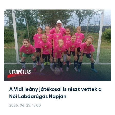
UTÁNPÓTLÁS
A Vidi leány játékosai is részt vettek a
Női Labdarúgás Napján
2026. 06. 25. 15:00