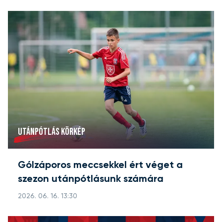
UTÁNPÓTLÁS KÖRKÉP
Gólzáporos meccsekkel ért véget a
szezon utánpótlásunk számára
2026. 06. 16. 13:30