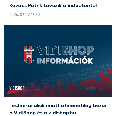
Kovács Patrik távozik a Videotontól
2026. 06. 17. 16:30
VIDISHOP
Technikai okok miatt átmenetileg bezár
a VidiShop és a vidishop.hu