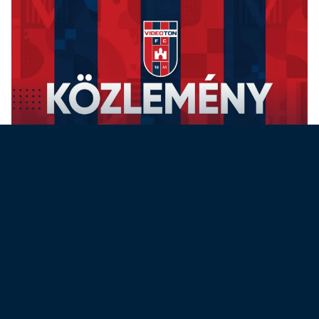
KÖZLEMÉNY
Három ajánlat érkezett a klubunk
értékesítésére kiírt nyilvános
pályázatra
2026. 06. 15. 16:25