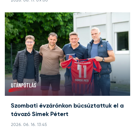
2026. 06. 17. 09:00
UTÁNPÓTLÁS
Szombati évzárónkon búcsúztattuk el a
távozó Simek Pétert
2026. 06. 16. 13:45