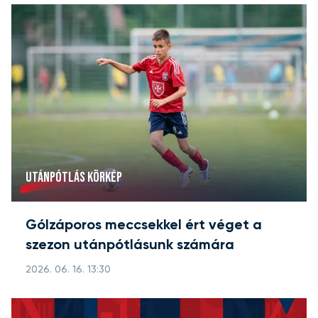
UTÁNPÓTLÁS KÖRKÉP
Gólzáporos meccsekkel ért véget a
szezon utánpótlásunk számára
2026. 06. 16. 13:30