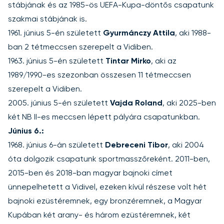
stábjának és az 1985-ös UEFA-Kupa-döntős csapatunk
szakmai stábjának is.
1961. június 5-én született
Gyurmánczy Attila
, aki 1988-
ban 2 tétmeccsen szerepelt a Vidiben.
1963. június 5-én született
Tintar Mirko
, aki az
1989/1990-es szezonban összesen 11 tétmeccsen
szerepelt a Vidiben.
2005. június 5-én született
Vajda Roland
, aki 2025-ben
két NB II-es meccsen lépett pályára csapatunkban.
Június 6.:
1968. június 6-án született
Debreceni Tibor
, aki 2004
óta dolgozik csapatunk sportmasszőreként. 2011-ben,
2015-ben és 2018-ban magyar bajnoki címet
ünnepelhetett a Vidivel, ezeken kívül részese volt hét
bajnoki ezüstéremnek, egy bronzéremnek, a Magyar
Kupában két arany- és három ezüstéremnek, két