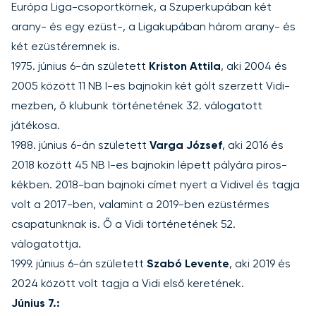
Európa Liga-csoportkörnek, a Szuperkupában két
arany- és egy ezüst-, a Ligakupában három arany- és
két ezüstéremnek is.
1975. június 6-án született
Kriston Attila
, aki 2004 és
2005 között 11 NB I-es bajnokin két gólt szerzett Vidi-
mezben, ő klubunk történetének 32. válogatott
játékosa.
1988. június 6-án született
Varga József
, aki 2016 és
2018 között 45 NB I-es bajnokin lépett pályára piros-
kékben. 2018-ban bajnoki címet nyert a Vidivel és tagja
volt a 2017-ben, valamint a 2019-ben ezüstérmes
csapatunknak is. Ő a Vidi történetének 52.
válogatottja.
1999. június 6-án született
Szabó Levente
, aki 2019 és
2024 között volt tagja a Vidi első keretének.
Június 7.: