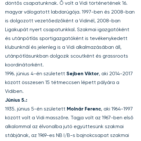
döntős csapatunknak. Ő volt a Vidi történetének 16.
magyar válogatott labdarúgója. 1997-ben és 2008-ban
is dolgozott vezetőedzőként a Vidinél, 2008-ban
Ligakupát nyert csapatunkkal. Szakmai igazgatóként
és utánpótlás sportigazgatóként is tevékenykedett
klubunknál és jelenleg is a Vidi alkalmazásában áll,
utánpótlásunkban dolgozik scoutként és grassroots
koordinátorként.
1996. június 4-én született
Sejben Viktor
, aki 2014-2017
között összesen 15 tétmeccsen lépett pályára a
Vidiben.
Június 5.:
1935. június 5-én született
Molnár Ferenc
, aki 1964-1997
között volt a Vidi masszőre. Tagja volt az 1967-ben első
alkalommal az élvonalba jutó együttesünk szakmai
stábjának, az 1969-es NB I/B-s bajnokcsapat szakmai