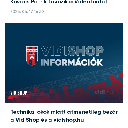
Kovács Patrik távozik a Videotontól
2026. 06. 17. 16:30
VIDISHOP
Technikai okok miatt átmenetileg bezár
a VidiShop és a vidishop.hu