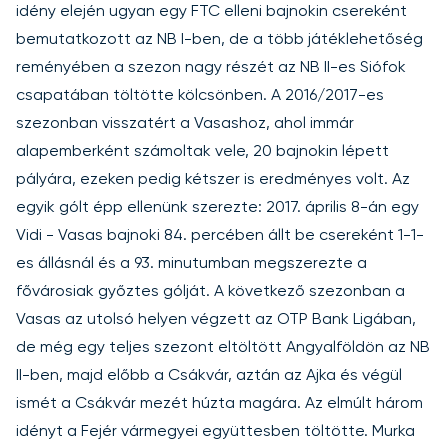
idény elején ugyan egy FTC elleni bajnokin csereként
bemutatkozott az NB I-ben, de a több játéklehetőség
reményében a szezon nagy részét az NB II-es Siófok
csapatában töltötte kölcsönben. A 2016/2017-es
szezonban visszatért a Vasashoz, ahol immár
alapemberként számoltak vele, 20 bajnokin lépett
pályára, ezeken pedig kétszer is eredményes volt. Az
egyik gólt épp ellenünk szerezte: 2017. április 8-án egy
Vidi - Vasas bajnoki
84. percében állt be csereként 1-1-
es állásnál és a 93. minutumban megszerezte a
fővárosiak győztes gólját. A következő szezonban a
Vasas az utolsó helyen végzett az OTP Bank Ligában,
de még egy teljes szezont eltöltött Angyalföldön az NB
II-ben, majd előbb a Csákvár, aztán az Ajka és végül
ismét a Csákvár mezét húzta magára. Az elmúlt három
idényt a Fejér vármegyei együttesben töltötte. Murka