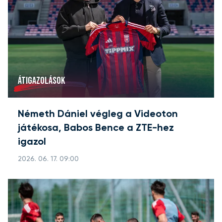
ÁTIGAZOLÁSOK
Németh Dániel végleg a Videoton
játékosa, Babos Bence a ZTE-hez
igazol
2026. 06. 17. 09:00