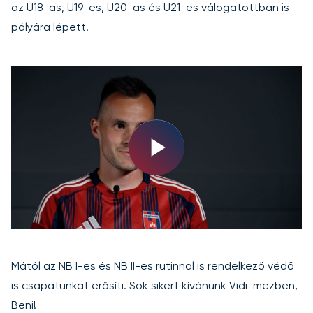
az U18-as, U19-es, U20-as és U21-es válogatottban is
pályára lépett.
Play
Video
Mától az NB I-es és NB II-es rutinnal is rendelkező védő
is csapatunkat erősíti. Sok sikert kívánunk Vidi-mezben,
Beni!