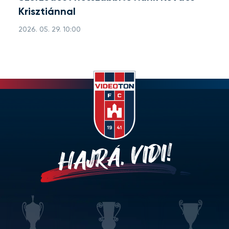
Krisztiánnal
2026. 05. 29. 10:00
HAJRÁ, VIDI!