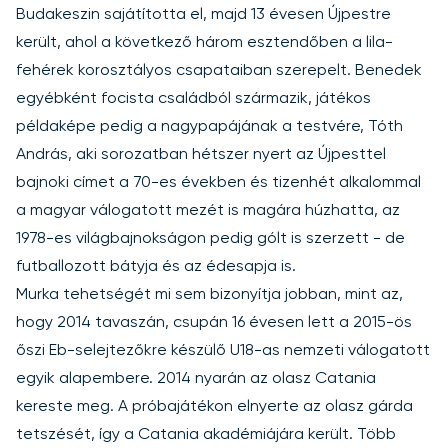
Budakeszin sajátította el, majd 13 évesen Újpestre
került, ahol a következő három esztendőben a lila-
fehérek korosztályos csapataiban szerepelt. Benedek
egyébként focista családból származik, játékos
példaképe pedig a nagypapájának a testvére, Tóth
András, aki sorozatban hétszer nyert az Újpesttel
bajnoki címet a 70-es években és tizenhét alkalommal
a magyar válogatott mezét is magára húzhatta, az
1978-es világbajnokságon pedig gólt is szerzett - de
futballozott bátyja és az édesapja is.
Murka tehetségét mi sem bizonyítja jobban, mint az,
hogy 2014 tavaszán, csupán 16 évesen lett a 2015-ös
őszi Eb-selejtezőkre készülő U18-as nemzeti válogatott
egyik alapembere. 2014 nyarán az olasz Catania
kereste meg. A próbajátékon elnyerte az olasz gárda
tetszését, így a Catania akadémiájára került. Több