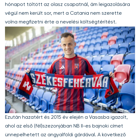
hónapot töltött az olasz csapatnál, ám leigazolására
végül nem került sor, mert a Catania nem szerette
volna megfizetni érte a nevelési költségtérítést.
Ezután hazatért és 2015 év elején a Vasasba igazolt,
ahol az első (fél)szezonjában NB II-es bajnoki címet
ünnepelhetett az angyalföldi gárdával. A következő