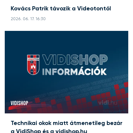
Kovács Patrik távozik a Videotontól
2026. 06. 17. 16:30
VIDISHOP
Technikai okok miatt átmenetileg bezár
a VidiShop és a vidishop.hu