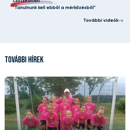
ZSÓTÉR DONÁT
"Tanulnunk kell ebből a mérkőzésből"
További videók
TOVÁBBI HÍREK