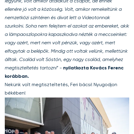
legyünk, volt amikor átalakult a csapat, de ennek
ellenére jó volt a közösség. Volt, amikor remekeltünk a
nemzetközi színtéren és divat lett a Videotonnak
szurkolni. Soha nem felejtem el azokat az embereket, akik
a lámpaoszlopokra kapaszkodva nézték a meccseinket:
vagy azért, mert nem volt pénzük, vagy azért, mert
elfogytak a belépők. Mindig ott voltak velünk, mellettünk
álltak. Család volt Sóstón, egy nagy család, amelyhez
megtiszteltetés tartozni
” -
nyilatkozta Kovács Ferenc
korábban.
Nekünk volt megtiszteltetés, Feri bácsi! Nyugodjon
békében!