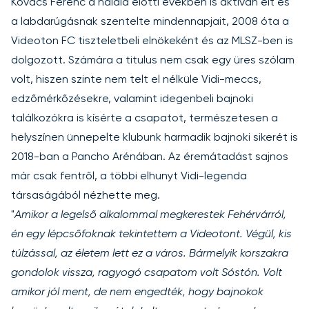
Kovács Ferenc a halála előtti években is aktívan élt és
a labdarúgásnak szentelte mindennapjait, 2008 óta a
Videoton FC tiszteletbeli elnökeként és az MLSZ-ben is
dolgozott. Számára a titulus nem csak egy üres szólam
volt, hiszen szinte nem telt el nélküle Vidi-meccs,
edzőmérkőzésekre, valamint idegenbeli bajnoki
találkozókra is kísérte a csapatot, természetesen a
helyszínen ünnepelte klubunk harmadik bajnoki sikerét is
2018-ban a Pancho Arénában. Az éremátadást sajnos
már csak fentről, a többi elhunyt Vidi-legenda
társaságából nézhette meg.
"
Amikor a legelső alkalommal megkerestek Fehérvárról,
én egy lépcsőfoknak tekintettem a Videotont. Végül, kis
túlzással, az életem lett ez a város. Bármelyik korszakra
gondolok vissza, ragyogó csapatom volt Sóstón. Volt
amikor jól ment, de nem engedték, hogy bajnokok