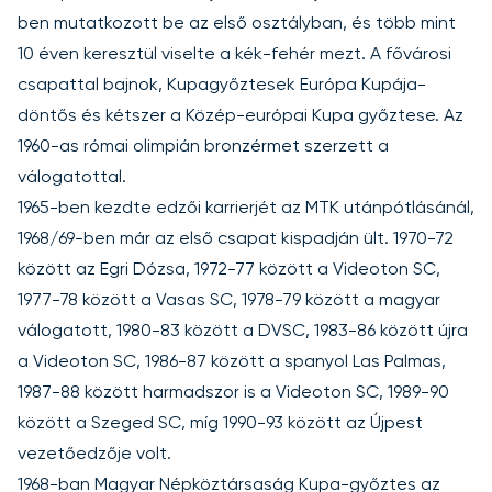
ben mutatkozott be az első osztályban, és több mint
10 éven keresztül viselte a kék-fehér mezt. A fővárosi
csapattal bajnok, Kupagyőztesek Európa Kupája-
döntős és kétszer a Közép-európai Kupa győztese. Az
1960-as római olimpián bronzérmet szerzett a
válogatottal.
1965-ben kezdte edzői karrierjét az MTK utánpótlásánál,
1968/69-ben már az első csapat kispadján ült. 1970-72
között az Egri Dózsa, 1972-77 között a Videoton SC,
1977-78 között a Vasas SC, 1978-79 között a magyar
válogatott, 1980-83 között a DVSC, 1983-86 között újra
a Videoton SC, 1986-87 között a spanyol Las Palmas,
1987-88 között harmadszor is a Videoton SC, 1989-90
között a Szeged SC, míg 1990-93 között az Újpest
vezetőedzője volt.
1968-ban Magyar Népköztársaság Kupa-győztes az