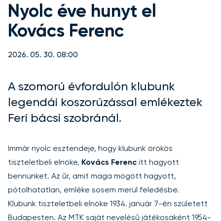
Nyolc éve hunyt el
Kovács Ferenc
2026. 05. 30. 08:00
A szomorú évfordulón klubunk
legendái koszorúzással emlékeztek
Feri bácsi szobránál.
Immár nyolc esztendeje, hogy klubunk örökös
tiszteletbeli elnöke,
Kovács Ferenc
itt hagyott
bennünket. Az űr, amit maga mögött hagyott,
pótolhatatlan, emléke sosem merül feledésbe.
Klubunk tiszteletbeli elnöke 1934. január 7-én született
Budapesten. Az MTK saját nevelésű játékosaként 1954-