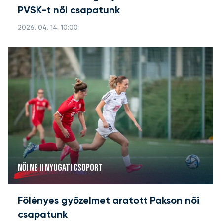
PVSK-t női csapatunk
2026. 04. 14. 10:00
NŐI NB II NYUGATI CSOPORT
Fölényes győzelmet aratott Pakson női
csapatunk