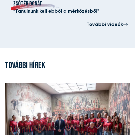
ZSÓTÉR DONÁT
"Tanulnunk kell ebből a mérkőzésből"
További videók
TOVÁBBI HÍREK