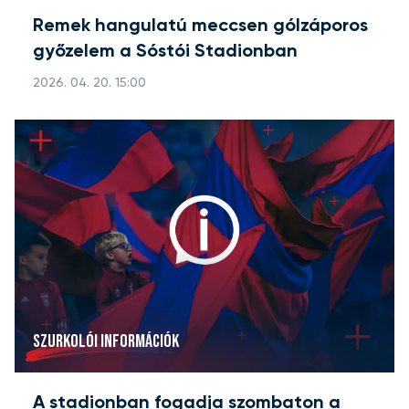
Remek hangulatú meccsen gólzáporos
győzelem a Sóstói Stadionban
2026. 04. 20. 15:00
SZURKOLÓI INFORMÁCIÓK
A stadionban fogadja szombaton a