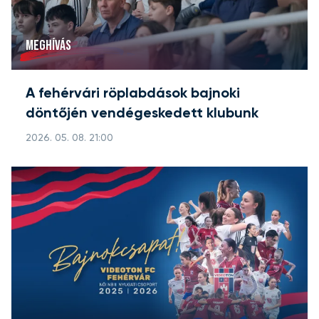
MEGHÍVÁS
A fehérvári röplabdások bajnoki
döntőjén vendégeskedett klubunk
2026. 05. 08. 21:00