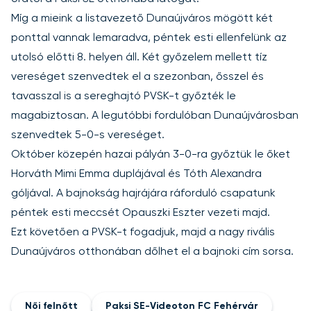
Míg a mieink a listavezető Dunaújváros mögött két
ponttal vannak lemaradva, péntek esti ellenfelünk az
utolsó előtti 8. helyen áll. Két győzelem mellett tíz
vereséget szenvedtek el a szezonban, ősszel és
tavasszal is a sereghajtó PVSK-t győzték le
magabiztosan. A legutóbbi fordulóban Dunaújvárosban
szenvedtek 5-0-s vereséget.
Október közepén hazai pályán 3-0-ra győztük le őket
Horváth Mimi Emma duplájával és Tóth Alexandra
góljával. A bajnokság hajrájára ráforduló csapatunk
péntek esti meccsét Opauszki Eszter vezeti majd.
Ezt követően a PVSK-t fogadjuk, majd a nagy rivális
Dunaújváros otthonában dőlhet el a bajnoki cím sorsa.
Női felnőtt
Paksi SE-Videoton FC Fehérvár