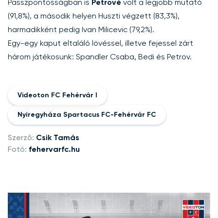
Passzpontosságban is
Petrové
volt a legjobb mutató
(91,8%), a második helyen Huszti végzett (83,3%),
harmadikként pedig Ivan Milicevic (79,2%).
Egy-egy kaput eltaláló lövéssel, illetve fejessel zárt
három játékosunk: Spandler Csaba, Bedi és Petrov.
Videoton FC Fehérvár I
Nyíregyháza Spartacus FC-Fehérvár FC
Szerző:
Csik Tamás
Fotó:
fehervarfc.hu