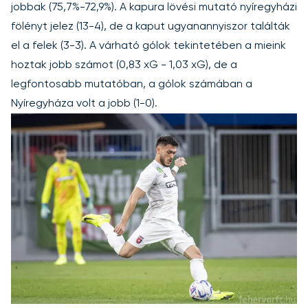
jobbak (75,7%-72,9%). A kapura lövési mutató nyíregyházi
fölényt jelez (13-4), de a kaput ugyanannyiszor találták
el a felek (3-3). A várható gólok tekintetében a mieink
hoztak jobb számot (0,83 xG - 1,03 xG), de a
legfontosabb mutatóban, a gólok számában a
Nyíregyháza volt a jobb (1-0).