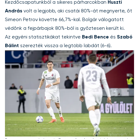
Kezdőcsapatunkból a sikeres párharcokban
Huszti
András
volt a legjobb, aki csatái 80%-át megnyerte, őt
Simeon Petrov követte 66,7%-kal. Bolgár válogatott
védőnk a fejpárbajok 80%-ból is győztesen került ki.
Az egyéni statisztikákat tekintve
Bedi Bence
és
Szabó
Bálint
szerezték vissza a legtöbb labdát (6-6).