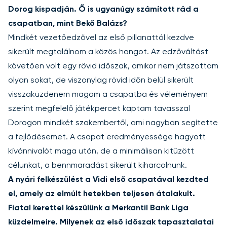
Dorog kispadján. Ő is ugyanúgy számított rád a
csapatban, mint Bekő Balázs?
Mindkét vezetőedzővel az első pillanattól kezdve
sikerült megtalálnom a közös hangot. Az edzőváltást
követően volt egy rövid időszak, amikor nem játszottam
olyan sokat, de viszonylag rövid időn belül sikerült
visszaküzdenem magam a csapatba és véleményem
szerint megfelelő játékpercet kaptam tavasszal
Dorogon mindkét szakembertől, ami nagyban segítette
a fejlődésemet. A csapat eredményessége hagyott
kívánnivalót maga után, de a minimálisan kitűzött
célunkat, a bennmaradást sikerült kiharcolnunk.
A nyári felkészülést a Vidi első csapatával kezdted
el, amely az elmúlt hetekben teljesen átalakult.
Fiatal kerettel készülünk a Merkantil Bank Liga
küzdelmeire. Milyenek az első időszak tapasztalatai