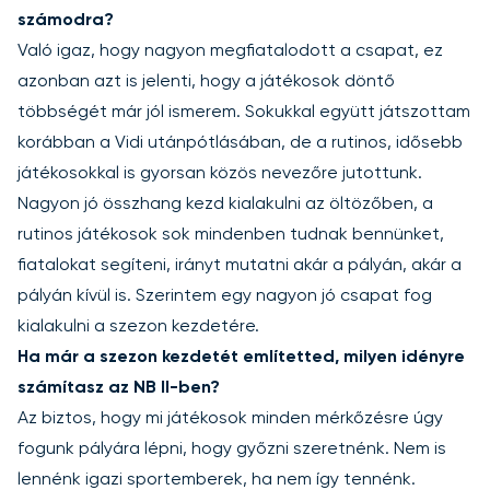
számodra?
Való igaz, hogy nagyon megfiatalodott a csapat, ez
azonban azt is jelenti, hogy a játékosok döntő
többségét már jól ismerem. Sokukkal együtt játszottam
korábban a Vidi utánpótlásában, de a rutinos, idősebb
játékosokkal is gyorsan közös nevezőre jutottunk.
Nagyon jó összhang kezd kialakulni az öltözőben, a
rutinos játékosok sok mindenben tudnak bennünket,
fiatalokat segíteni, irányt mutatni akár a pályán, akár a
pályán kívül is. Szerintem egy nagyon jó csapat fog
kialakulni a szezon kezdetére.
Ha már a szezon kezdetét említetted, milyen idényre
számítasz az NB II-ben?
Az biztos, hogy mi játékosok minden mérkőzésre úgy
fogunk pályára lépni, hogy győzni szeretnénk. Nem is
lennénk igazi sportemberek, ha nem így tennénk.