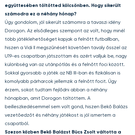
együttesében töltötted kölcsönben. Hogy sikerült
számodra ez a néhány hónap?
Úgy gondolom, jól sikerült számomra a tavaszi idény
Dorogon. Az elsődleges szempont az volt, hogy minél
több játéklehetőséget kapjak a felnőtt futballban,
hiszen a Vidi II megszűnését követően tavaly ősszel az
U19-es csapatban játszottam és azért valljuk be, nagy
különbség van az utánpótlás és a felnőtt foci között.
Sokkal gyorsabb a játék az NB III-ban és fizikálisan is
komolyabb párharcok jellemzik a felnőtt focit. Úgy
érzem, sokat tudtam fejlődni abban a néhány
hónapban, amit Dorogon töltöttem. A
beilleszkedésemmel sem volt gond, hiszen Bekő Balázs
vezetőedzőt és néhány játékost is jól ismertem a
csapatból.
Szezon közben Bekő Balázst Bücs Zsolt váltotta a