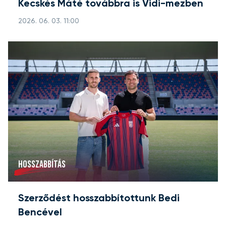
Kecskés Máté továbbra is Vidi-mezben
2026. 06. 03. 11:00
HOSSZABBÍTÁS
Szerződést hosszabbítottunk Bedi
Bencével