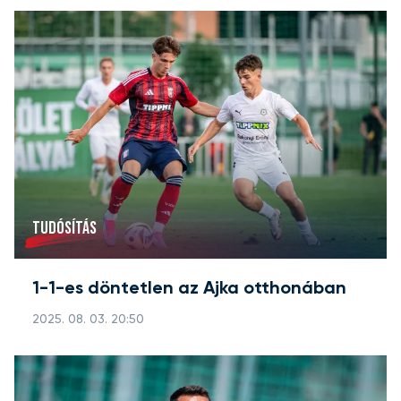
TUDÓSÍTÁS
1-1-es döntetlen az Ajka otthonában
2025. 08. 03. 20:50