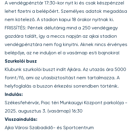
A vendégpénztár 17:30-kor nyit ki és csak készpénzzel
lehet fizetni a belépőért. Személyes adatok megadása
nem kötelező. A stadion kapui 18 órakor nyitnak ki.
FRISSÍTÉS: Péntek délutánig mind a 250 vendégjegy
gazdára talált, így a meccs napján az ajkai stadion
vendégpénztára nem fog kinyitni. Aknek nincs érvényes
belépője, az ne induljon el a vasárnap esti bajnokira!
Szurkolói busz
Klubunk szurkolói buszt indít Ajkára. Az utazás ára 5000
forint/fő, ami az utasbiztosítást nem tartalmazza. A
helyfoglalás a buszon érkezési sorrendben történik.
Indulás:
Székesfehérvár, Piac téri Munkaügyi Központ parkolója -
2025. augusztus 3. (vasárnap) 16:30
Visszaindulás:
Ajka Városi Szabadidő- és Sportcentrum