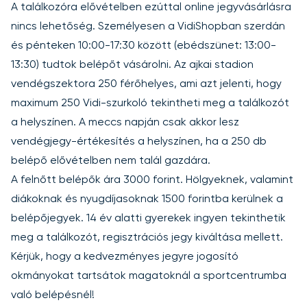
A találkozóra elővételben ezúttal online jegyvásárlásra
nincs lehetőség. Személyesen a VidiShopban szerdán
és pénteken 10:00-17:30 között (ebédszünet: 13:00-
13:30) tudtok belépőt vásárolni. Az ajkai stadion
vendégszektora 250 férőhelyes, ami azt jelenti, hogy
maximum 250 Vidi-szurkoló tekintheti meg a találkozót
a helyszínen. A meccs napján csak akkor lesz
vendégjegy-értékesítés a helyszínen, ha a 250 db
belépő elővételben nem talál gazdára.
A felnőtt belépők ára 3000 forint. Hölgyeknek, valamint
diákoknak és nyugdíjasoknak 1500 forintba kerülnek a
belépőjegyek. 14 év alatti gyerekek ingyen tekinthetik
meg a találkozót, regisztrációs jegy kiváltása mellett.
Kérjük, hogy a kedvezményes jegyre jogosító
okmányokat tartsátok magatoknál a sportcentrumba
való belépésnél!