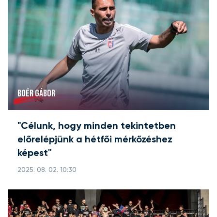
BOÉR GÁBOR
"Célunk, hogy minden tekintetben
előrelépjünk a hétfői mérkőzéshez
képest"
2025. 08. 02. 10:30