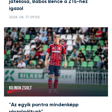
játékosa, Babos Bence a ZTE-hez
igazol
2026. 06. 17. 09:00
KOJNOK ZSOLT
"Az egyik pontra mindenképp