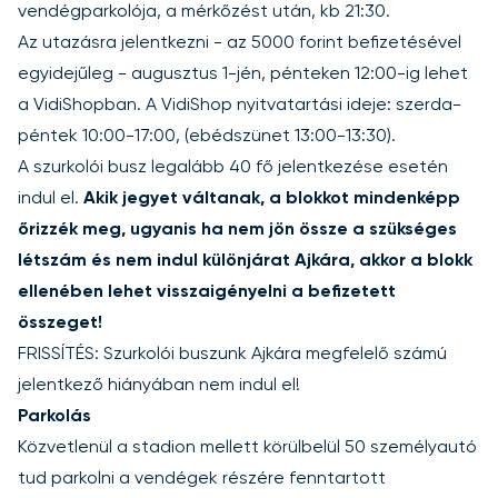
vendégparkolója, a mérkőzést után, kb 21:30.
Az utazásra jelentkezni - az 5000 forint befizetésével
egyidejűleg - augusztus 1-jén, pénteken 12:00-ig lehet
a VidiShopban. A VidiShop nyitvatartási ideje: szerda-
péntek 10:00-17:00, (ebédszünet 13:00-13:30).
A szurkolói busz legalább 40 fő jelentkezése esetén
indul el.
Akik jegyet váltanak, a blokkot mindenképp
őrizzék meg, ugyanis ha nem jön össze a szükséges
létszám és nem indul különjárat Ajkára, akkor a blokk
ellenében lehet visszaigényelni a befizetett
összeget!
FRISSÍTÉS: Szurkolói buszunk Ajkára megfelelő számú
jelentkező hiányában nem indul el!
Parkolás
Közvetlenül a stadion mellett körülbelül 50 személyautó
tud parkolni a vendégek részére fenntartott