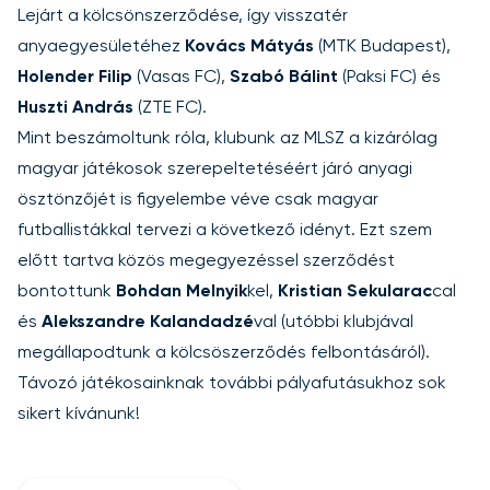
Lejárt a kölcsönszerződése, így visszatér
anyaegyesületéhez
Kovács Mátyás
(MTK Budapest),
Holender Filip
(Vasas FC),
Szabó Bálint
(Paksi FC) és
Huszti András
(ZTE FC).
Mint beszámoltunk róla, klubunk az MLSZ a kizárólag
magyar játékosok szerepeltetéséért járó anyagi
ösztönzőjét is figyelembe véve csak magyar
futballistákkal tervezi a következő idényt. Ezt szem
előtt tartva közös megegyezéssel szerződést
bontottunk
Bohdan Melnyik
kel,
Kristian Sekularac
cal
és
Alekszandre Kalandadzé
val (utóbbi klubjával
megállapodtunk a kölcsöszerződés felbontásáról).
Távozó játékosainknak további pályafutásukhoz sok
sikert kívánunk!