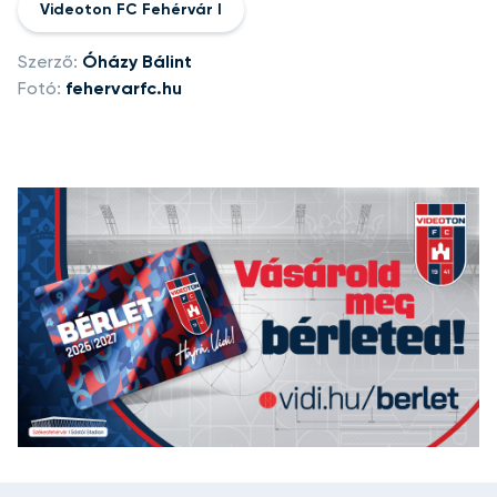
Videoton FC Fehérvár I
Szerző:
Óházy Bálint
Fotó:
fehervarfc.hu