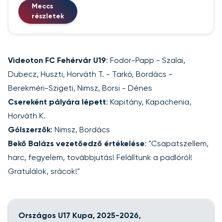
Meccs
részletek
Videoton FC Fehérvár U19
: Fodor-Papp - Szalai,
Dubecz, Huszti, Horváth T. - Tarkó, Bordács -
Berekméri-Szigeti, Nimsz, Borsi - Dénes
Csereként pályára lépett
: Kapitány, Kapachenia,
Horváth K.
Gólszerzők
: Nimsz, Bordács
Bekő Balázs vezetőedző értékelése
: "Csapatszellem,
harc, fegyelem, továbbjutás! Felálltunk a padlóról!
Gratulálok, srácok!"
Országos U17 Kupa, 2025-2026,