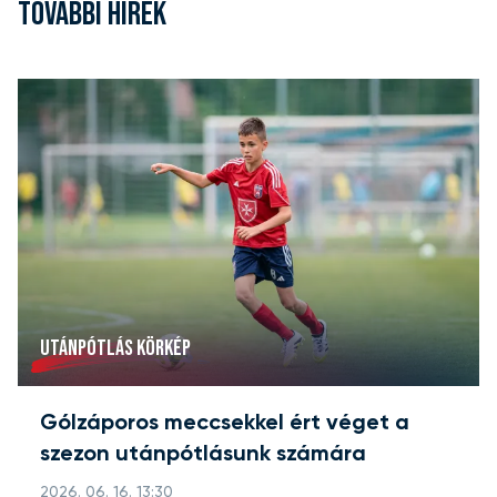
TOVÁBBI HÍREK
UTÁNPÓTLÁS KÖRKÉP
Gólzáporos meccsekkel ért véget a
szezon utánpótlásunk számára
2026. 06. 16. 13:30