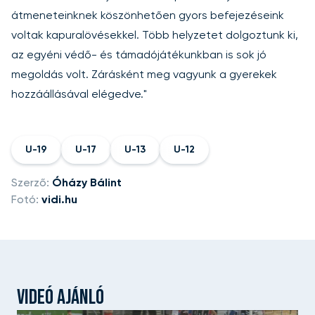
átmeneteinknek köszönhetően gyors befejezéseink
voltak kapuralövésekkel. Több helyzetet dolgoztunk ki,
az egyéni védő- és támadójátékunkban is sok jó
megoldás volt. Zárásként meg vagyunk a gyerekek
hozzáállásával elégedve."
U-19
U-17
U-13
U-12
Szerző:
Óházy Bálint
Fotó:
vidi.hu
VIDEÓ AJÁNLÓ