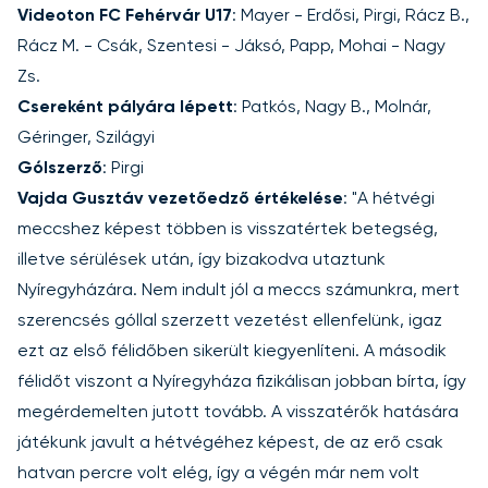
Videoton FC Fehérvár U17
: Mayer - Erdősi, Pirgi, Rácz B.,
Rácz M. - Csák, Szentesi - Jáksó, Papp, Mohai - Nagy
Zs.
Csereként pályára lépett
: Patkós, Nagy B., Molnár,
Géringer, Szilágyi
Gólszerző
: Pirgi
Vajda Gusztáv vezetőedző értékelése
: "A hétvégi
meccshez képest többen is visszatértek betegség,
illetve sérülések után, így bizakodva utaztunk
Nyíregyházára. Nem indult jól a meccs számunkra, mert
szerencsés góllal szerzett vezetést ellenfelünk, igaz
ezt az első félidőben sikerült kiegyenlíteni. A második
félidőt viszont a Nyíregyháza fizikálisan jobban bírta, így
megérdemelten jutott tovább. A visszatérők hatására
játékunk javult a hétvégéhez képest, de az erő csak
hatvan percre volt elég, így a végén már nem volt