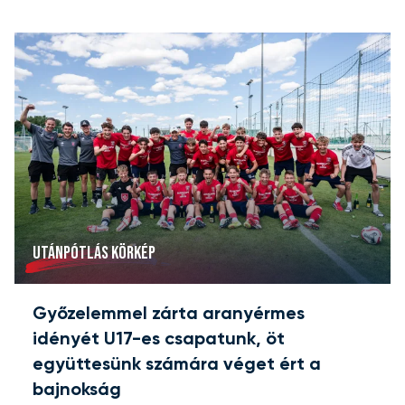
UTÁNPÓTLÁS KÖRKÉP
Győzelemmel zárta aranyérmes
idényét U17-es csapatunk, öt
együttesünk számára véget ért a
bajnokság