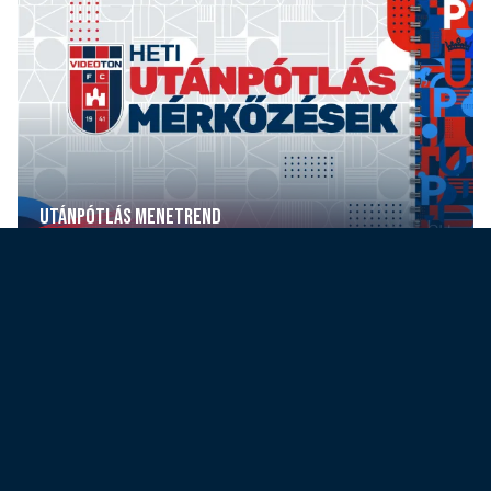
UTÁNPÓTLÁS MENETREND
Debrecenben játszik az U19, Gödöllőn
tehet újabb lépést az aranyérem felé
U17-es csapatunk
2026. 05. 27. 12:45