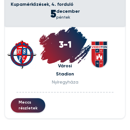
Kupamérkőzések, 4. forduló
5
december
péntek
3-1
Városi
Stadion
Nyíregyháza
Meccs
részletek