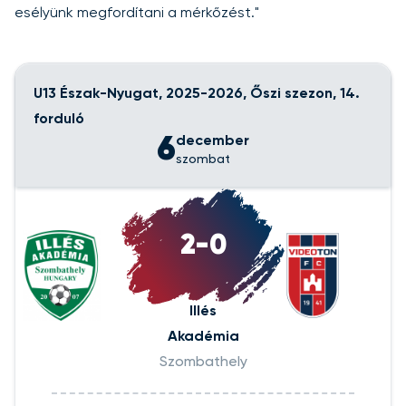
esélyünk megfordítani a mérkőzést."
U13 Észak-Nyugat, 2025-2026, Őszi szezon, 14.
forduló
6
december
szombat
2-0
Illés
Akadémia
Szombathely