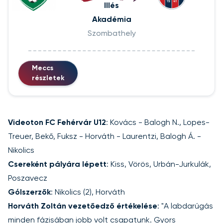
Illés
Akadémia
Szombathely
Meccs
részletek
Videoton FC Fehérvár U12
: Kovács - Balogh N., Lopes-
Treuer, Bekő, Fuksz - Horváth - Laurentzi, Balogh Á. -
Nikolics
Csereként pályára lépett
: Kiss, Vörös, Urbán-Jurkulák,
Poszavecz
Gólszerzők
: Nikolics (2), Horváth
Horváth Zoltán vezetőedző értékelése
: "A labdarúgás
minden fázisában jobb volt csapatunk. Gyors