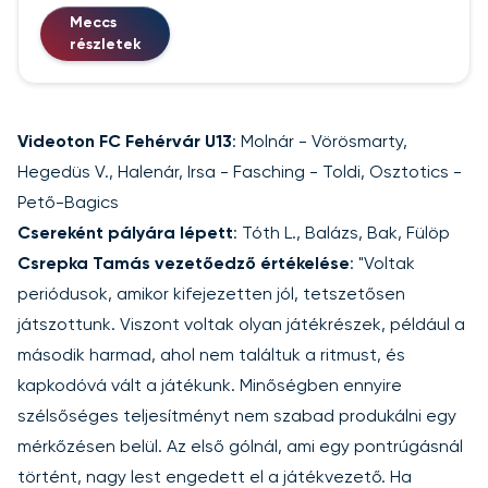
Meccs
részletek
Videoton FC Fehérvár U13
: Molnár - Vörösmarty,
Hegedüs V., Halenár, Irsa - Fasching - Toldi, Osztotics -
Pető-Bagics
Csereként pályára lépett
: Tóth L., Balázs, Bak, Fülöp
Csrepka Tamás vezetőedző értékelése
: "Voltak
periódusok, amikor kifejezetten jól, tetszetősen
játszottunk. Viszont voltak olyan játékrészek, például a
második harmad, ahol nem találtuk a ritmust, és
kapkodóvá vált a játékunk. Minőségben ennyire
szélsőséges teljesítményt nem szabad produkálni egy
mérkőzésen belül. Az első gólnál, ami egy pontrúgásnál
történt, nagy lest engedett el a játékvezető. Ha