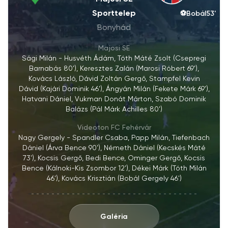
Sporttelep
⚽
Bobál
53'
Bonyhád
Majosi SE
Sági Milán - Husvéth Ádám, Tóth Máté Zsolt (Csepregi
Barnabás 80'), Keresztes Zalán (Marosi Róbert 69'),
Kovács László, Dávid Zoltán Gergő, Stampfel Kevin
Dávid (Kajári Dominik 46'), Ángyán Milán (Fekete Márk 69'),
Hatvani Dániel, Vukman Donát Márton, Szabó Dominik
Balázs (Pál Márk Achilles 80')
Videoton FC Fehérvár
Nagy Gergely - Spandler Csaba, Papp Milán, Tiefenbach
Dániel (Árva Bence 90'), Németh Dániel (Kecskés Máté
73'), Kocsis Gergő, Bedi Bence, Ominger Gergő, Kocsis
Bence (Kálnoki-Kis Zsombor 12'), Dékei Márk (Tóth Milán
46'), Kovács Krisztián (Bobál Gergely 46')
Galéria