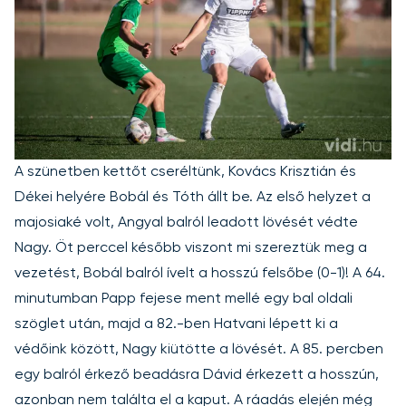
A szünetben kettőt cseréltünk, Kovács Krisztián és
Dékei helyére Bobál és Tóth állt be. Az első helyzet a
majosiaké volt, Angyal balról leadott lövését védte
Nagy. Öt perccel később viszont mi szereztük meg a
vezetést, Bobál balról ívelt a hosszú felsőbe (0-1)! A 64.
minutumban Papp fejese ment mellé egy bal oldali
szöglet után, majd a 82.-ben Hatvani lépett ki a
védőink között, Nagy kiütötte a lövését. A 85. percben
egy balról érkező beadásra Dávid érkezett a hosszún,
azonban nem találta el a kaput. A ráadás elején még