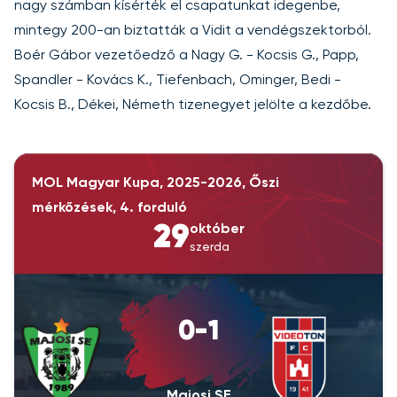
nagy számban kísérték el csapatunkat idegenbe,
mintegy 200-an biztatták a Vidit a vendégszektorból.
Boér Gábor vezetőedző a Nagy G. - Kocsis G., Papp,
Spandler - Kovács K., Tiefenbach, Ominger, Bedi -
Kocsis B., Dékei, Németh tizenegyet jelölte a kezdőbe.
MOL Magyar Kupa, 2025-2026, Őszi
mérkőzések, 4. forduló
29
október
szerda
0-1
Majosi SE