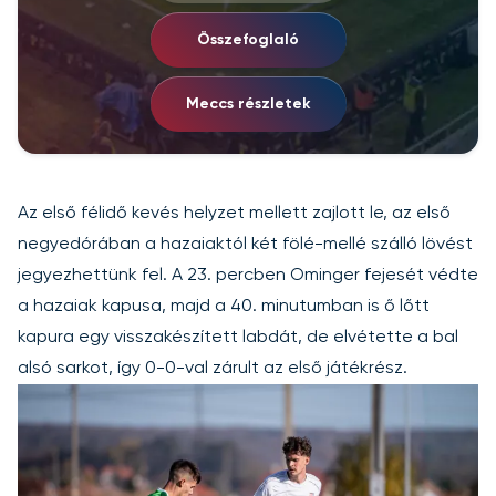
Összefoglaló
Meccs részletek
Az első félidő kevés helyzet mellett zajlott le, az első
negyedórában a hazaiaktól két fölé-mellé szálló lövést
jegyezhettünk fel. A 23. percben Ominger fejesét védte
a hazaiak kapusa, majd a 40. minutumban is ő lőtt
kapura egy visszakészített labdát, de elvétette a bal
alsó sarkot, így 0-0-val zárult az első játékrész.