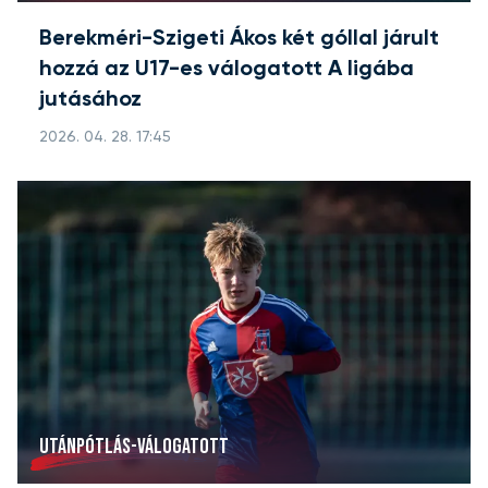
Berekméri-Szigeti Ákos két góllal járult
hozzá az U17-es válogatott A ligába
jutásához
2026. 04. 28. 17:45
UTÁNPÓTLÁS-VÁLOGATOTT