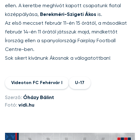
ellen. A keretbe meghívót kapott csapatunk fiatal
középpályása,
Berekméri-Szigeti Ákos
is.
Az első meccset február 11-én 15 órától, a másodikat
február 14-én 11 órától játsszuk majd, mindkettőt
Írország ellen a spanyolországi Fairplay Football
Centre-ben.
Sok sikert kívánunk Ákosnak a válogatottban!
Videoton FC Fehérvár I
U-17
Szerző:
Óházy Bálint
Fotó:
vidi.hu