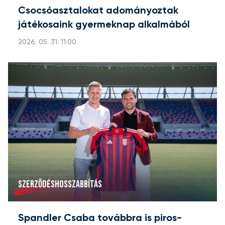
Csocsóasztalokat adományoztak
játékosaink gyermeknap alkalmából
2026. 05. 31. 11:00
SZERZŐDÉSHOSSZABBÍTÁS
Spandler Csaba továbbra is piros-