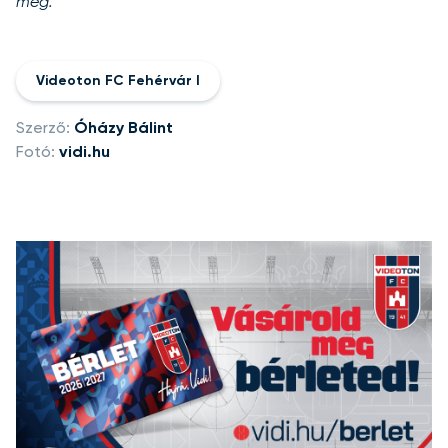
meg.
Videoton FC Fehérvár I
Szerző:
Óházy Bálint
Fotó:
vidi.hu