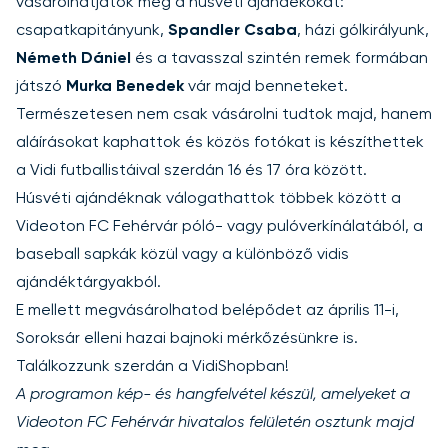
vásárolhatjátok meg a húsvéti ajándékokat:
csapatkapitányunk,
Spandler Csaba
, házi gólkirályunk,
Németh Dániel
és a tavasszal szintén remek formában
játszó
Murka Benedek
vár majd benneteket.
Természetesen nem csak vásárolni tudtok majd, hanem
aláírásokat kaphattok és közös fotókat is készíthettek
a Vidi futballistáival szerdán 16 és 17 óra között.
Húsvéti ajándéknak válogathattok többek között a
Videoton FC Fehérvár
póló-
vagy
pulóverkínálatából
, a
baseball sapkák
közül vagy a különböző
vidis
ajándéktárgyakból
.
E mellett
megvásárolhatod belépődet
az április 11-i,
Soroksár elleni hazai bajnoki mérkőzésünkre is.
Találkozzunk szerdán a VidiShopban!
A programon kép- és hangfelvétel készül, amelyeket a
Videoton FC Fehérvár hivatalos felületén osztunk majd