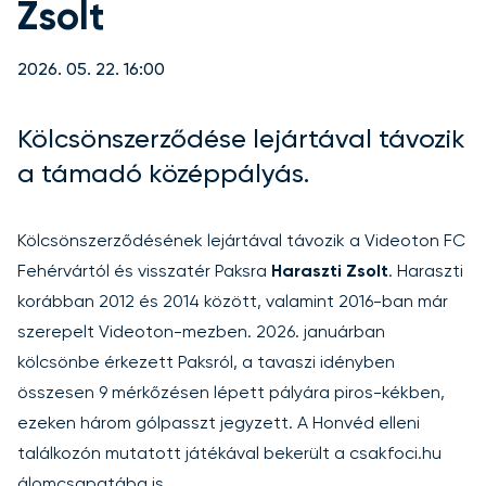
Zsolt
2026. 05. 22. 16:00
Kölcsönszerződése lejártával távozik
a támadó középpályás.
Kölcsönszerződésének lejártával távozik a Videoton FC
Fehérvártól és visszatér Paksra
Haraszti Zsolt
. Haraszti
korábban 2012 és 2014 között, valamint 2016-ban már
szerepelt Videoton-mezben. 2026. januárban
kölcsönbe érkezett Paksról, a tavaszi idényben
összesen 9 mérkőzésen lépett pályára piros-kékben,
ezeken három gólpasszt jegyzett. A Honvéd elleni
találkozón mutatott játékával bekerült a
csakfoci.hu
álomcsapatába
is.