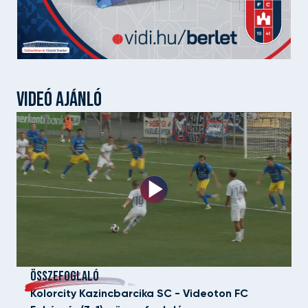
VIDEÓ AJÁNLÓ
ÖSSZEFOGLALÓ
Kolorcity Kazincbarcika SC - Videoton FC