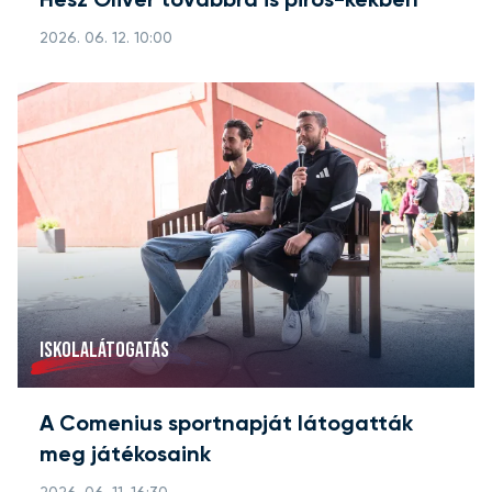
Hesz Olivér továbbra is piros-kékben
2026. 06. 12. 10:00
ISKOLALÁTOGATÁS
A Comenius sportnapját látogatták
meg játékosaink