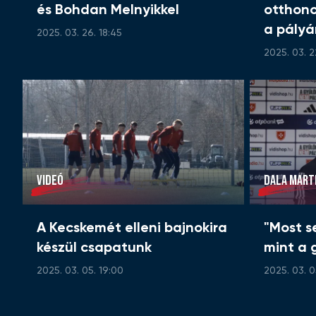
és Bohdan Melnyikkel
otthon
a pályá
2025. 03. 26. 18:45
2025. 03. 2
VIDEÓ
DALA MART
A Kecskemét elleni bajnokira
"Most s
készül csapatunk
mint a 
2025. 03. 05. 19:00
2025. 03. 0