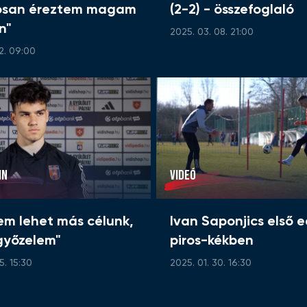
osan éreztem magam
(2-2) - összefoglaló
n"
2025. 03. 08. 21:00
2. 09:00
IN
VIDEÓ
em lehet más célunk,
Ivan Saponjics első 
győzelem"
piros-kékben
5. 15:30
2025. 01. 30. 16:30