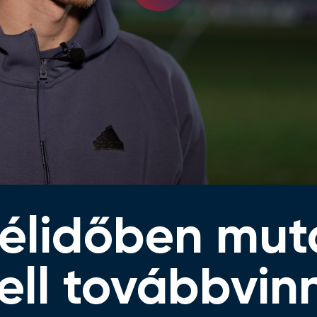
Video
félidőben mut
ell továbbvin