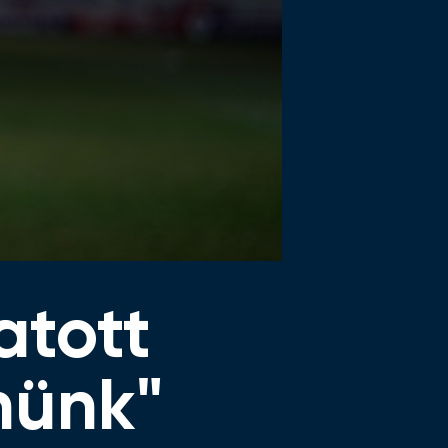
atott
nünk"