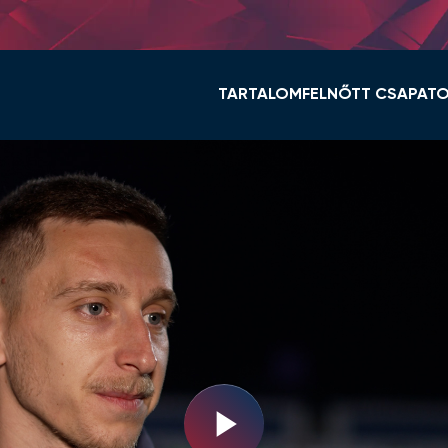
TARTALOM
FELNŐTT CSAPAT
HÍREK
KERET ÉS STÁB
VIDI TV
TABELLA
GALÉRIÁK
MENETREND
ÖSSZEFOGLALÓK
HÍREK
VIDEOTON FC FEHÉ
NŐI NB I
Play