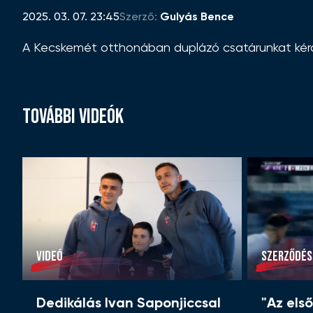
2025. 03. 07. 23:45
Szerző:
Gulyás Bence
A Kecskemét otthonában duplázó csatárunkat kérd
TOVÁBBI VIDEÓK
VIDEÓ
SZERZŐDÉS
Dedikálás Ivan Saponjiccsal
"Az els