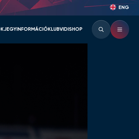
ENG
OK
JEGYINFORMÁCIÓ
KLUB
VIDISHOP
BÉRLETINFORMÁCIÓK
KLUBINFORMÁCIÓK
JEGYINFORMÁCIÓK
PARTNEREK ÉS
TÁMOGATÓK
LOUNGE
KLUBTÖRTÉNET
KLUBKÁRTYA
KEZDŐRÚGÁS
RVÁR