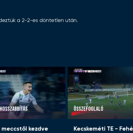
eztük a 2-2-es döntetlen után.
HOSSZABBÍTÁS
ÖSSZEFOGLALÓ
ő meccstől kezdve
Kecskeméti TE - Fehé