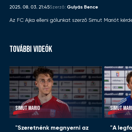
2025. 08. 03. 21:45
Szerző:
Gulyás Bence
Az FC Ajka elleni gólunkat szerző Simut Mariót kérde
TOVÁBBI VIDEÓK
SIMUT MARIO
SIMUT MAR
"Szeretnénk megnyerni az
"A legf