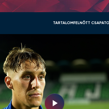
TARTALOM
FELNŐTT CSAPAT
HÍREK
KERET ÉS STÁB
VIDI TV
TABELLA
GALÉRIÁK
MENETREND
ÖSSZEFOGLALÓK
HÍREK
VIDEOTON FC FEHÉ
NŐI NB I
Play