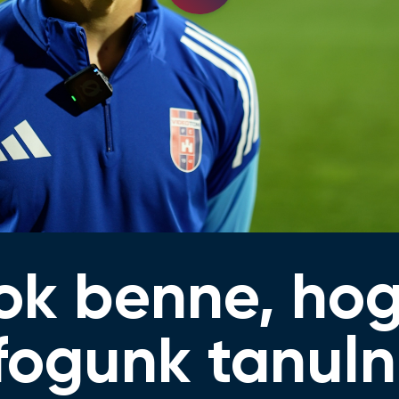
Video
yok benne, ho
fogunk tanuln