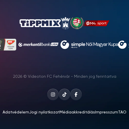
2026 © Videoton FC Fehérvár - Minden jog fenntartva
Adatvédelem
Jogi nyilatkozat
Médiaakkreditálás
Impresszum
TAO