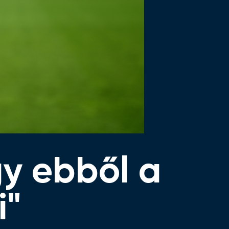
gy ebből a
i"