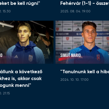
ket be kell rúgni"
Fehérvár (1-1) - össz
2. 15:30
2025. 08. 04. 19:00
IO
SIMUT MARIO
 állunk a következő
"Tanulnunk kell a hib
hez is, akkor csak
2024. 10. 10. 17:00
 fogunk menni"
. 21:15