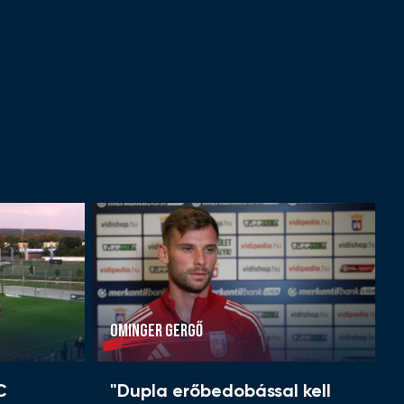
OMINGER GERGŐ
C
"Dupla erőbedobással kell