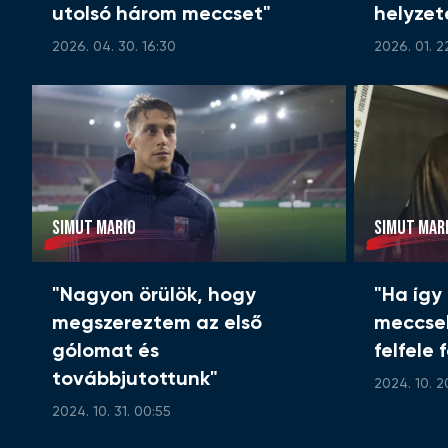
utolsó három meccset"
helyzete
2026. 04. 30. 16:30
2026. 01. 2
SIMUT MARIO
SIMUT MAR
"Nagyon örülök, hogy
"Ha így
megszereztem az első
meccsek
gólomat és
felfele
továbbjutottunk"
2024. 10. 20
2024. 10. 31. 00:55