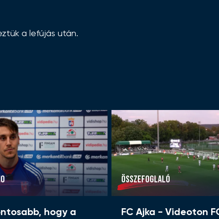
ztük a lefújás után.
IO
ÖSSZEFOGLALÓ
ontosabb, hogy a
FC Ajka - Videoton F