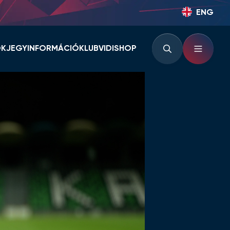
ENG
OK
JEGYINFORMÁCIÓ
KLUB
VIDISHOP
BÉRLETINFORMÁCIÓK
KLUBINFORMÁCIÓK
JEGYINFORMÁCIÓK
PARTNEREK ÉS
TÁMOGATÓK
LOUNGE
KLUBTÖRTÉNET
KLUBKÁRTYA
KEZDŐRÚGÁS
RVÁR