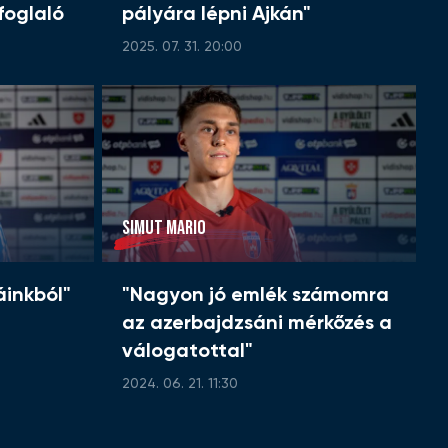
efoglaló
pályára lépni Ajkán"
2025. 07. 31. 20:00
SIMUT MARIO
áinkból"
"Nagyon jó emlék számomra
az azerbajdzsáni mérkőzés a
válogatottal"
2024. 06. 21. 11:30