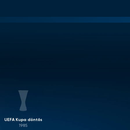
UEFA Kupa döntős
1985