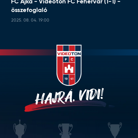
FC Ajka - Videoton FC Fehérvár (1-1) -
összefoglaló
2025. 08. 04. 19:00
HAJRÁ, VIDI!