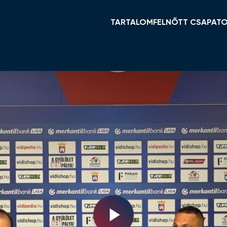
TARTALOM
FELNŐTT CSAPAT
HÍREK
KERET ÉS STÁB
VIDI TV
TABELLA
GALÉRIÁK
MENETREND
ÖSSZEFOGLALÓK
HÍREK
VIDEOTON FC FEHÉ
NŐI NB I
Play