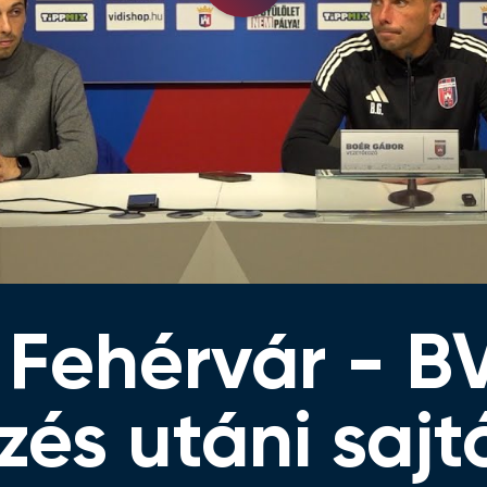
Video
 Fehérvár - 
őzés utáni saj