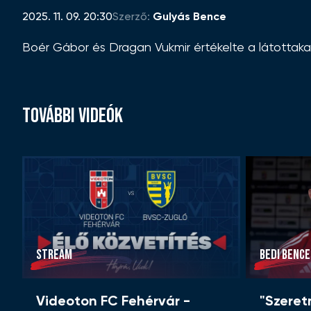
2025. 11. 09. 20:30
Szerző:
Gulyás Bence
Boér Gábor és Dragan Vukmir értékelte a látottaka
TOVÁBBI VIDEÓK
STREAM
BEDI BENCE
Videoton FC Fehérvár -
"Szere