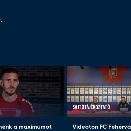
t.
SAJTÓTÁJÉKOZTATÓ
tnénk a maximumot
Videoton FC Fehérvá