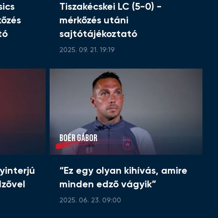
ics
Tiszakécskei LC (5-0) -
kőzés
mérkőzés utáni
tó
sajtótájékoztató
2025. 09. 21. 19:19
BOÉR GÁBOR
yinterjú
“Ez egy olyan kihívás, amire
zővel
minden edző vágyik”
2025. 06. 23. 09:00