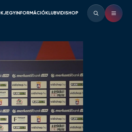
OK
JEGYINFORMÁCIÓ
KLUB
VIDISHOP
BÉRLETINFORMÁCIÓK
KLUBINFORMÁCIÓK
JEGYINFORMÁCIÓK
PARTNEREK ÉS
TÁMOGATÓK
LOUNGE
KLUBTÖRTÉNET
KLUBKÁRTYA
KEZDŐRÚGÁS
RVÁR