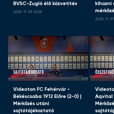
BVSC-Zugló élő közvetítés
kihozni
mérkőzé
2025. 11. 09. 14:55
2025. 11. 07
SAJTÓTÁJÉKOZATÓ
ÖSSZEFOG
Videoton FC Fehérvár -
Videoto
Békéscsaba 1912 Előre (2-0) |
Aqvital
Mérkőzés utáni
Mérkőzé
sajtótájékoztató
sajtótá