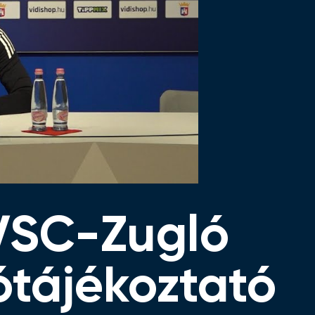
BVSC-Zugló
tótájékoztató