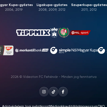
gyar Kupa-győztes
Ligakupa-győztes
Szuperkupa-győztes
2006, 2019
2008, 2009, 2012
2011, 2012
2026 © Videoton FC Fehérvár - Minden jog fenntartva
Adatvédelem
Jogi nyilatkozat
Médiaakkreditálás
Impresszum
TAO