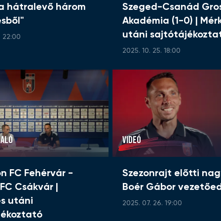
 a hátralevő három
Szeged-Csanád Gros
sből"
Akadémia (1-0) | Mér
utáni sajtótájékozta
. 22:00
2025. 10. 25. 18:00
LALÓ
VIDEÓ
n FC Fehérvár -
Szezonrajt előtti nag
 FC Csákvár |
Boér Gábor vezetőed
s utáni
2025. 07. 26. 19:00
jékoztató