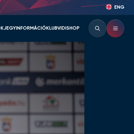
ENG
OK
JEGYINFORMÁCIÓ
KLUB
VIDISHOP
BÉRLETINFORMÁCIÓK
KLUBINFORMÁCIÓK
JEGYINFORMÁCIÓK
PARTNEREK ÉS
TÁMOGATÓK
LOUNGE
KLUBTÖRTÉNET
KLUBKÁRTYA
KEZDŐRÚGÁS
RVÁR