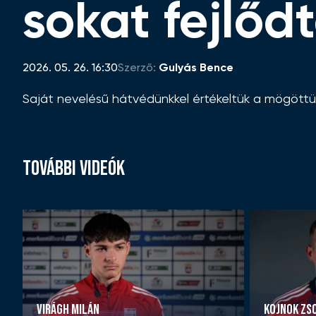
sokat fejlőd
2026. 05. 26. 16:30
Szerző:
Gulyás Bence
Saját nevelésű hátvédünkkel értékeltük a mögöttünk
TOVÁBBI VIDEÓK
VIRÁGH MILÁN
KOJNOK ZS