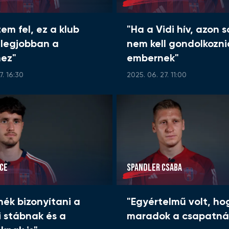
tem fel, ez a klub
"Ha a Vidi hív, azon 
 legjobban a
nem kell gondolkozni
hez"
embernek"
7. 16:30
2025. 06. 27. 11:00
NCE
SPANDLER CSABA
nék bizonyítani a
"Egyértelmű volt, ho
 stábnak és a
maradok a csapatná