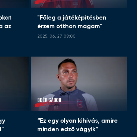
sokat
"Főleg a játéképítésben
a az
érzem otthon magam"
2025. 06. 27. 09:00
BOÉR GÁBOR
gy
“Ez egy olyan kihívás, amire
l"
minden edző vágyik”