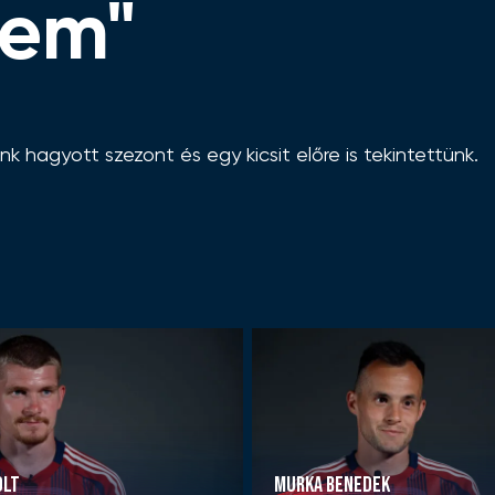
tem"
 hagyott szezont és egy kicsit előre is tekintettünk.
OLT
MURKA BENEDEK