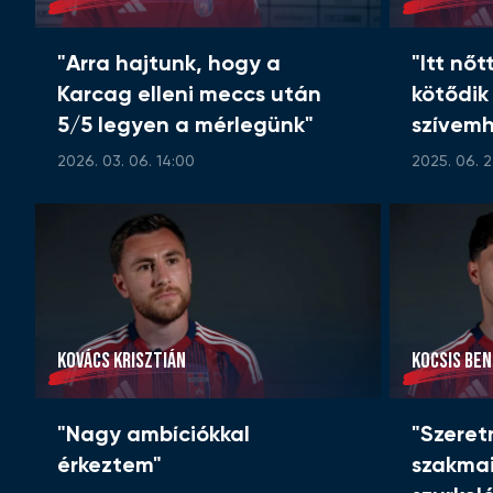
"Arra hajtunk, hogy a
"Itt nőt
Karcag elleni meccs után
kötődik
5/5 legyen a mérlegünk"
szívem
2026. 03. 06. 14:00
2025. 06. 2
KOVÁCS KRISZTIÁN
KOCSIS BE
"Nagy ambíciókkal
"Szeret
érkeztem"
szakmai