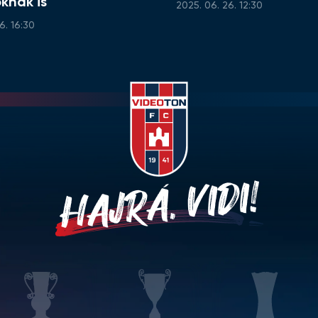
knak is"
2025. 06. 26. 12:30
6. 16:30
HAJRÁ, VIDI!