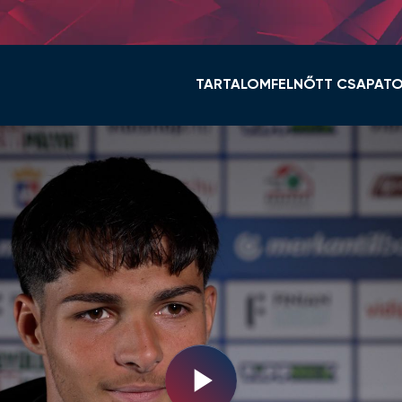
TARTALOM
FELNŐTT CSAPAT
HÍREK
KERET ÉS STÁB
VIDI TV
TABELLA
GALÉRIÁK
MENETREND
ÖSSZEFOGLALÓK
HÍREK
VIDEOTON FC FEHÉ
NŐI NB I
Play