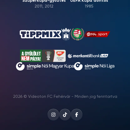
Szuperkupa-győztes
UEFA Kupa döntős
2011, 2012
1985
2026 © Videoton FC Fehérvár - Minden jog fenntartva