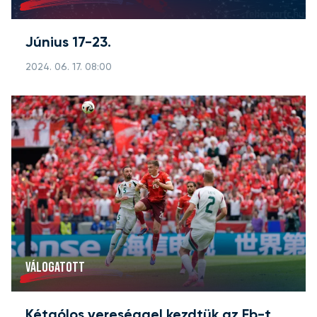
Június 17-23.
2024. 06. 17. 08:00
VÁLOGATOTT
Kétgólos vereséggel kezdtük az Eb-t