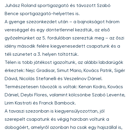
Juhász Roland sportigazgató és távozott Szabó
Bence sportigazgató-helyettes is.
A gyenge szezonkezdet után – a bajnokságot három
vereséggel és egy döntetlennel kezdtük, az első
győzelmünket az 5. fordulóban szereztük meg – az őszi
idény második felére kiegyenesedett csapatunk és a
téli szünetet a 3. helyen töltöttük.
Télen is több játékost igazoltunk, az alábbi labdarúgók
érkeztek: Nejc Gradisar, Simut Mario, Kovács Patrik, Sigér
Dávid, Nicolás Stefanelli és Veszelinov Dániel.
Természetesen távozók is voltak: Kenan Kodro, Kovács
Dániel, Deybi Flores, valamint kölcsönbe Szabó Levente,
Lirim Kastrati és Franck Bambock.
A tavaszi szezonban is kiegyensúlyozottan, jól
szerepelt csapatunk és végig harcban voltunk a
dobogóért, amelyről azonban ha csak egy hajszállal is,