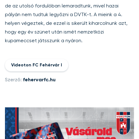
de az utolsó fordulóban lemaradtunk, mivel hazai
pályán nem tudtuk legyőzni a DVTK-t. A mieink a 4.
helyen végeztek, de ezzel is sikerült kiharcolnunk azt,
hogy egy év szünet után ismét nemzetközi
kupameccset játsszunk a nyáron.
Videoton FC Fehérvár I
Szerző:
fehervarfc.hu