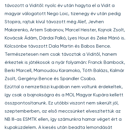
távozott a Viditől: nyolc év után hagyta el a Vidit a
magyar válogatott Nego Loic, tizenegy év után pedig
Stopira, rajtuk kívül távozott még Alef, Jevhen
Makarenko, Artem Sabanov, Marcel Heister, Kojnok Zsolt,
Kovácsik Ádám, Dárdai Palkó, Lyes Houri és Zeke Márió is.
Kölcsönbe távozott Dala Martin és Babos Bence.
Természetesen nem csak távoztak a Viditől, hanem
érkeztek is játékosok a nyár folyamán: Franck Bambock,
Berki Marcell, Mamoudou Karamoko, Tóth Balázs, Kalmár
Zsolt, Gergényi Bence és Spandler Csaba.
Ezúttal a nemzetközi kupában nem voltunk érdekeltek,
így csak a bajnokságra és a MOL Magyar Kupára kellett
összpontosítanunk. Ez utóbbi viszont nem sikerült jól,
szeptemberben, az első meccsünket elveszítettük az
NB III-as ESMTK ellen, így számunkra hamar véget ért a
kupaküzdelem. A kiesés után beadta lemondását