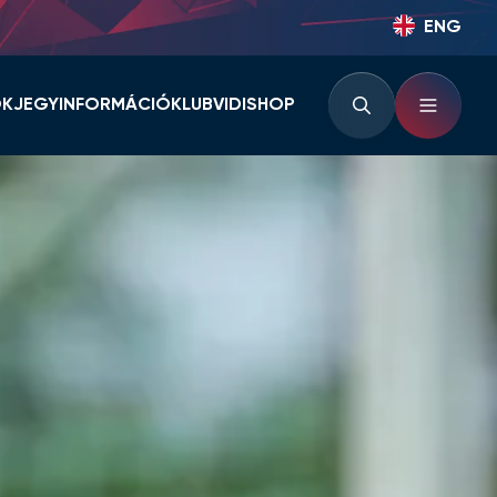
ENG
OK
JEGYINFORMÁCIÓ
KLUB
VIDISHOP
BÉRLETINFORMÁCIÓK
KLUBINFORMÁCIÓK
JEGYINFORMÁCIÓK
PARTNEREK ÉS
TÁMOGATÓK
LOUNGE
KLUBTÖRTÉNET
KLUBKÁRTYA
KEZDŐRÚGÁS
RVÁR