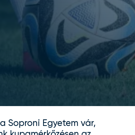
 a Soproni Egyetem vár,
ünk kupamérkőzésen az