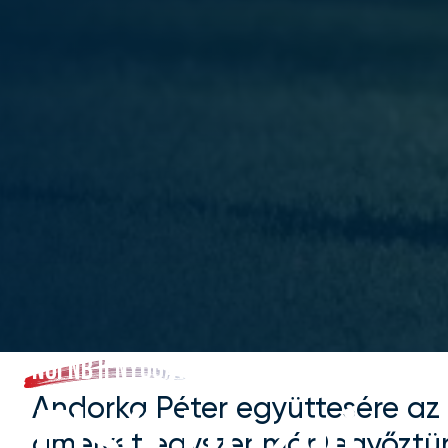
NŐI NB II NYUGATI CSOPORT
Andorka Péter együttesére az
Első hazai
amelyet egyszer már legyőzt