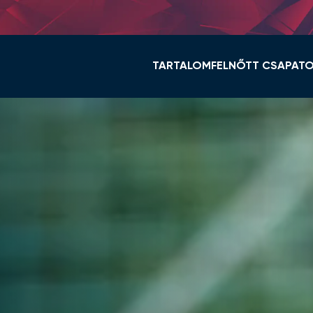
TARTALOM
FELNŐTT CSAPAT
HÍREK
KERET ÉS STÁB
VIDI TV
TABELLA
GALÉRIÁK
MENETREND
ÖSSZEFOGLALÓK
HÍREK
VIDEOTON FC FEHÉ
NŐI NB I