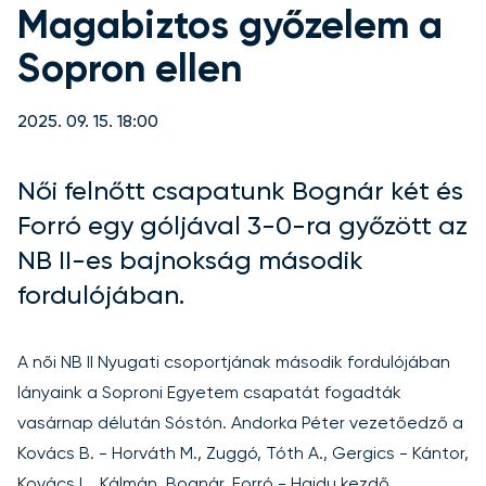
Magabiztos győzelem a
Sopron ellen
2025. 09. 15. 18:00
Női felnőtt csapatunk Bognár két és
Forró egy góljával 3-0-ra győzött az
NB II-es bajnokság második
fordulójában.
A női NB II Nyugati csoportjának második fordulójában
lányaink a Soproni Egyetem csapatát fogadták
vasárnap délután Sóstón. Andorka Péter vezetőedző a
Kovács B. - Horváth M., Zuggó, Tóth A., Gergics - Kántor,
Kovács L., Kálmán, Bognár, Forró - Hajdu kezdő