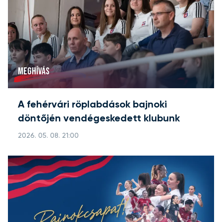
MEGHÍVÁS
A fehérvári röplabdások bajnoki
döntőjén vendégeskedett klubunk
2026. 05. 08. 21:00