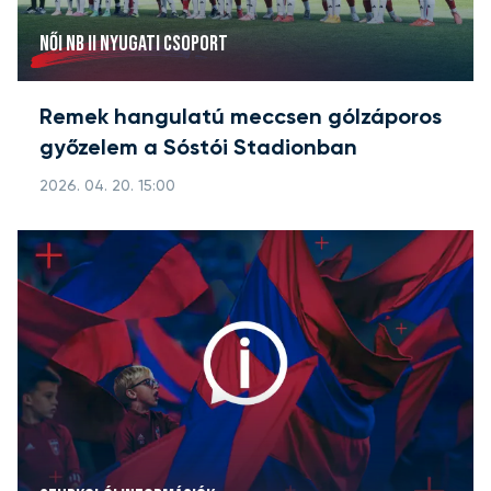
NŐI NB II NYUGATI CSOPORT
Remek hangulatú meccsen gólzáporos
győzelem a Sóstói Stadionban
2026. 04. 20. 15:00