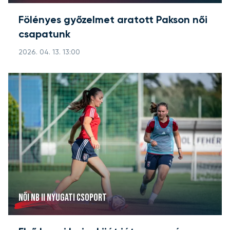
Fölényes győzelmet aratott Pakson női
csapatunk
2026. 04. 13. 13:00
NŐI NB II NYUGATI CSOPORT