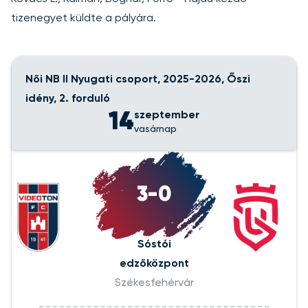
tizenegyet küldte a pályára.
Női NB II Nyugati csoport, 2025-2026, Őszi
idény, 2. forduló
14
szeptember
vasárnap
3-0
Sóstói
edzőközpont
Székesfehérvár