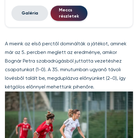
Meccs
Galéria
részletek
A mieink az első perctől dominálták a játékot, aminek
már az 5. percben meglett az eredménye, amikor
Bognár Petra szabadrúgásból juttatta vezetéshez
csapatunkat (1-0). A 35. minutumban ugyanő távoli
lövésből talált be, megduplázva előnyünket (2-0), így
kétgólos előnnyel mehettünk pihenőre.