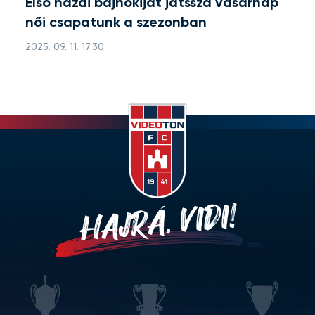
Első hazai bajnokiját játssza vasárnap
női csapatunk a szezonban
2025. 09. 11. 17:30
HAJRÁ, VIDI!