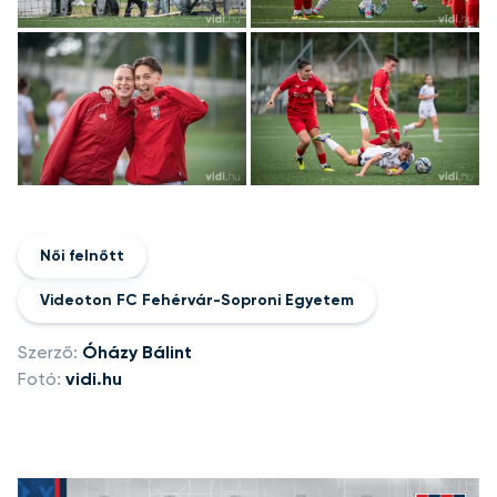
+46
kép megtekintése
Női felnőtt
Videoton FC Fehérvár-Soproni Egyetem
Szerző:
Óházy Bálint
Fotó:
vidi.hu