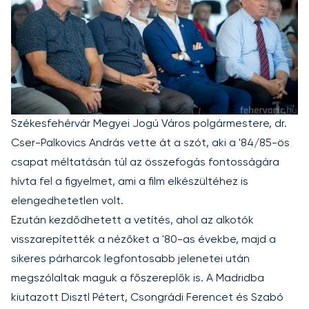
Székesfehérvár Megyei Jogú Város polgármestere, dr.
Cser-Palkovics András vette át a szót, aki a '84/85-ös
csapat méltatásán túl az összefogás fontosságára
hívta fel a figyelmet, ami a film elkészültéhez is
elengedhetetlen volt.
Ezután kezdődhetett a vetítés, ahol az alkotók
visszarepítették a nézőket a '80-as évekbe, majd a
sikeres párharcok legfontosabb jelenetei után
megszólaltak maguk a főszereplők is. A Madridba
kiutazott Disztl Pétert, Csongrádi Ferencet és Szabó