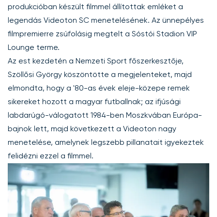
produkcióban készült filmmel állítottak emléket a
legendás Videoton SC menetelésének. Az ünnepélyes
filmpremierre zsúfolásig megtelt a Sóstói Stadion VIP
Lounge terme.
Az est kezdetén a Nemzeti Sport főszerkesztője,
Szöllősi György köszöntötte a megjelenteket, majd
elmondta, hogy a '80-as évek eleje-közepe remek
sikereket hozott a magyar futballnak; az ifjúsági
labdarúgó-válogatott 1984-ben Moszkvában Európa-
bajnok lett, majd következett a Videoton nagy
menetelése, amelynek legszebb pillanatait igyekeztek
felidézni ezzel a filmmel.