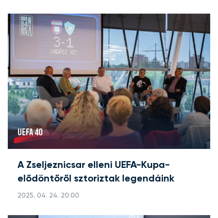
UEFA 40
A Zseljeznicsar elleni UEFA-Kupa-
elődöntőről sztoriztak legendáink
2025. 04. 24. 20:00