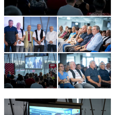
+17
kép megtekintése