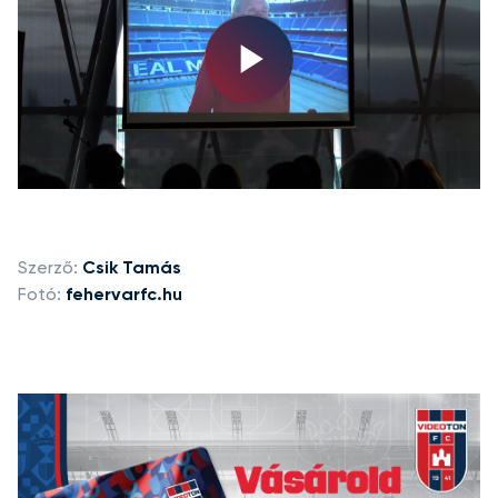
Play
Video
Szerző:
Csik Tamás
Fotó:
fehervarfc.hu