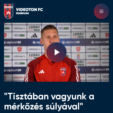
Play
Video
"Tisztában vagyunk a
mérkőzés súlyával"