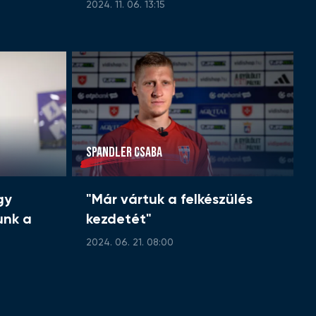
2024. 11. 06. 13:15
SPANDLER CSABA
gy
"Már vártuk a felkészülés
unk a
kezdetét"
2024. 06. 21. 08:00