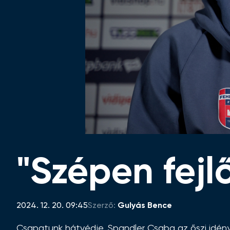
"Szépen fej
2024. 12. 20. 09:45
Szerző:
Gulyás Bence
Csapatunk hátvédje, Spandler Csaba az őszi idény é