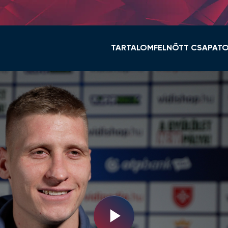
TARTALOM
FELNŐTT CSAPAT
HÍREK
KERET ÉS STÁB
VIDI TV
TABELLA
GALÉRIÁK
MENETREND
ÖSSZEFOGLALÓK
HÍREK
VIDEOTON FC FEHÉ
NŐI NB I
Play