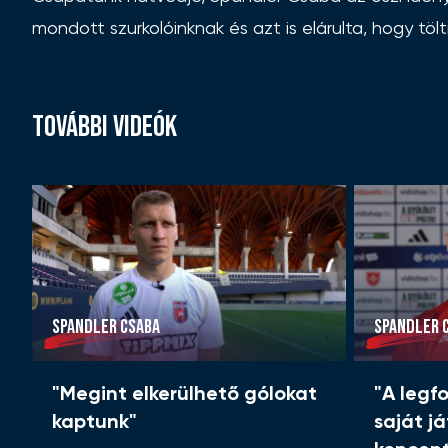
mondott szurkolóinknak és azt is elárulta, hogy tölt
TOVÁBBI VIDEÓK
SPANDLER CSABA
SPANDLER 
"Megint elkerülhető gólokat
"A legf
kaptunk"
saját j