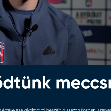
Video
lődtünk meccs
rtékelése alkalmával beszélt a szezon közbeni szerkezet