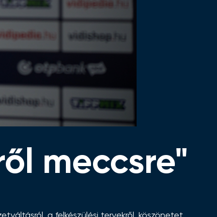
ről meccsre"
váltásról, a felkészülési tervekről, köszönetet