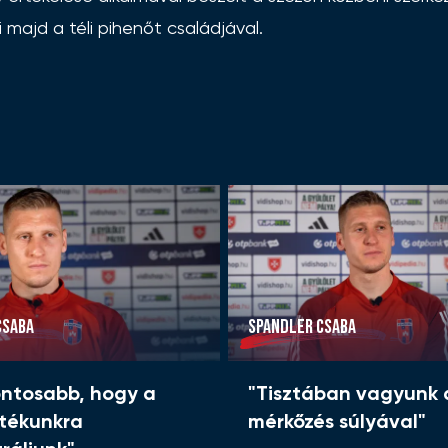
i majd a téli pihenőt családjával.
CSABA
SPANDLER CSABA
ontosabb, hogy a
"Tisztában vagyunk 
átékunkra
mérkőzés súlyával"