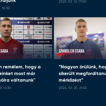
ráljunk"
2025. 02. 12. 17:00
. 10:30
CSABA
SPANDLER CSABA
n remélem, hogy a
“Nagyon örülünk, ho
einket most már
sikerült megfordítan
 gólra váltanunk"
mérkőzést”
3. 12:30
2024. 07. 25. 21:45