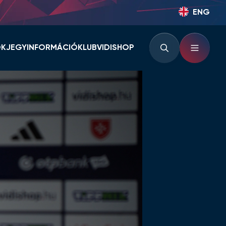
ENG
OK
JEGYINFORMÁCIÓ
KLUB
VIDISHOP
BÉRLETINFORMÁCIÓK
KLUBINFORMÁCIÓK
JEGYINFORMÁCIÓK
PARTNEREK ÉS
TÁMOGATÓK
LOUNGE
KLUBTÖRTÉNET
KLUBKÁRTYA
KEZDŐRÚGÁS
RVÁR