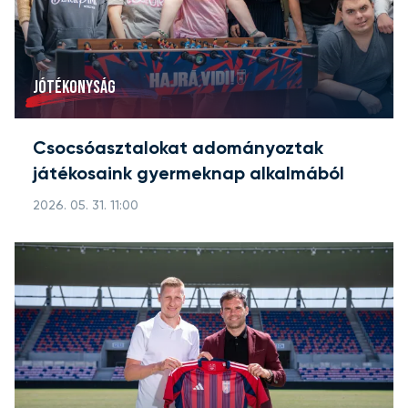
JÓTÉKONYSÁG
Csocsóasztalokat adományoztak
játékosaink gyermeknap alkalmából
2026. 05. 31. 11:00