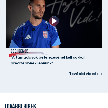
BEDI BENCE
"A támadások befejezésénél kell sokkal
precízebbnek lennünk"
További videók
TOVÁBBI HÍREK