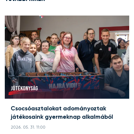
JÓTÉKONYSÁG
Csocsóasztalokat adományoztak
játékosaink gyermeknap alkalmából
2026. 05. 31. 11:00