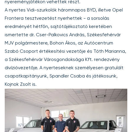
nyereményjátékon vehettek részt.
A nyertes Vidi-szurkolók háromnapos BYD, illetve Opel
Frontera tesztvezetést nyerhettek - a sorsolás
eredményét hétfőn, sajtótájékoztató keretében
ismertette dr. Cser-Palkovics András, Székesfehérvár
MJV polgármestere, Bohon Ákos, az Autócentrum
Szabó Csoport értékesítési vezetője és Tóth Marianna,
a Székesfehérvár Városgondoksága Kft. rendezvény
divízióvezetője. A nyerteseknek személyesen gratulált
csapatkapitányunk, Spandler Csaba és játékosunk,
Kojnok Zsolt is.