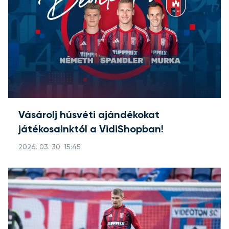
Vásárolj húsvéti ajándékokat
játékosainktól a VidiShopban!
2026. 03. 30. 15:45