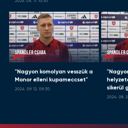
2025. 04. 11. 10:30
SPANDLER CSABA
SPANDLER 
"Nagyon komolyan vesszük a
"Nagyo
Monor elleni kupameccset"
helyzet
sikerül
2024. 09. 12. 09:30
2024. 08. 2