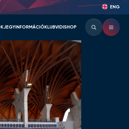
ENG
OK
JEGYINFORMÁCIÓ
KLUB
VIDISHOP
BÉRLETINFORMÁCIÓK
KLUBINFORMÁCIÓK
JEGYINFORMÁCIÓK
PARTNEREK ÉS
TÁMOGATÓK
LOUNGE
KLUBTÖRTÉNET
KLUBKÁRTYA
KEZDŐRÚGÁS
RVÁR