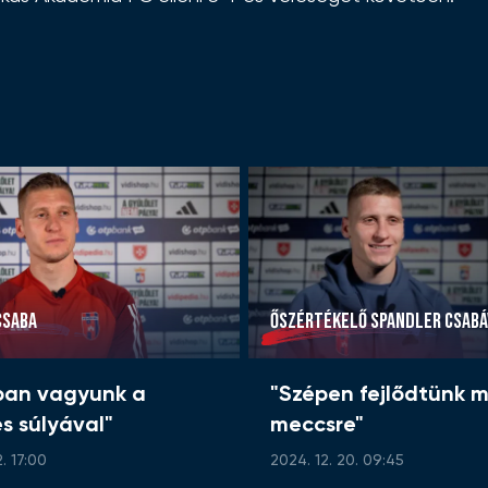
CSABA
ŐSZÉRTÉKELŐ SPANDLER CSABÁ
ban vagyunk a
"Szépen fejlődtünk m
s súlyával"
meccsre"
. 17:00
2024. 12. 20. 09:45