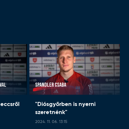
VAL
SPANDLER CSABA
eccsről
"Diósgyőrben is nyerni
szeretnénk"
2024. 11. 06. 13:15