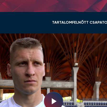
TARTALOM
FELNŐTT CSAPAT
HÍREK
KERET ÉS STÁB
VIDI TV
TABELLA
GALÉRIÁK
MENETREND
ÖSSZEFOGLALÓK
HÍREK
VIDEOTON FC FEHÉ
NŐI NB I
Play