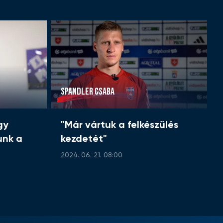
SPANDLER CSABA
gy
"Már vártuk a felkészülés
unk a
kezdetét"
2024. 06. 21. 08:00