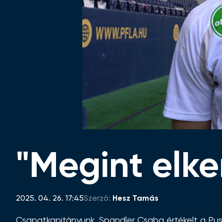
"Megint elke
2025. 04. 26. 17:45
Szerző:
Hesz Tamás
Csapatkapitányunk, Spandler Csaba értékelt a Pus