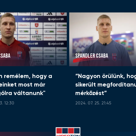
CSABA
SPANDLER CSABA
n remélem, hogy a
“Nagyon örülünk, ho
einket most már
sikerült megfordítan
 gólra váltanunk"
mérkőzést”
3. 12:30
2024. 07. 25. 21:45